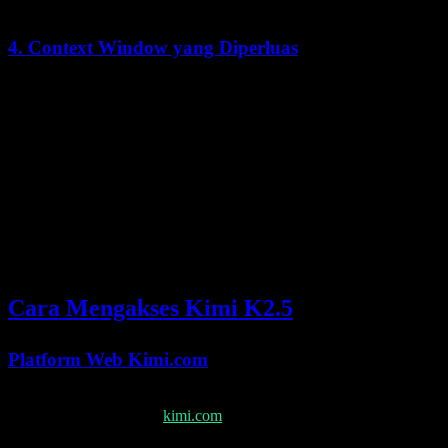
4. Context Window yang Diperluas
Context window 256K
memungkinkan:
Memproses seluruh codebase dalam satu prompt
Menganalisis dokumen panjang tanpa chunking
Mempertahankan riwayat percakapan sepanjang sesi yang
panjang
Perbandingan dan analisis multi-dokumen
Cara Mengakses Kimi K2.5
Platform Web Kimi.com
Cara termudah untuk mulai menggunakan Kimi K2.5 adalah melalui
antarmuka web resmi di
kimi.com
. Fiturnya meliputi: