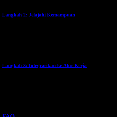
terminal
Langkah 2: Jelajahi Kemampuan
Coba context 256K dengan dokumen panjang
Uji fitur multimodal dengan unggah gambar
Bereksperimen dengan tugas coding
Jelajahi Agent Swarm untuk alur kerja yang kompleks
Langkah 3: Integrasikan ke Alur Kerja
Siapkan integrasi API untuk aplikasi
Konfigurasikan Kimi Code CLI dengan lingkungan
pengembangan Anda
Bangun agent kustom menggunakan open weights
FAQ