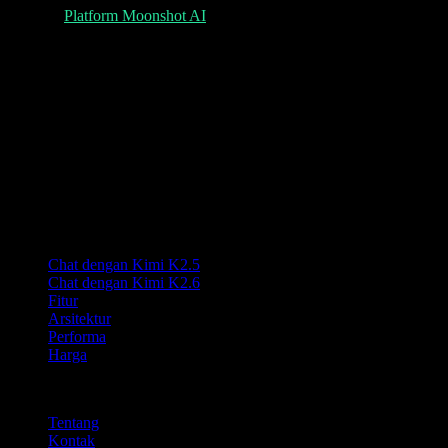
Platform Moonshot AI
K
Lumen AI
Antarmuka pihak ketiga untuk model Kimi K2.5 dengan
kemampuan konteks panjang dan multimodal.
Lumen AI menyediakan antarmuka pihak ketiga untuk model Kimi
K2.5 dan tidak berafiliasi dengan Moonshot AI. Kimi adalah merek
dagang milik Moonshot AI.
Produk
Chat dengan Kimi K2.5
Chat dengan Kimi K2.6
Fitur
Arsitektur
Performa
Harga
Perusahaan
Tentang
Kontak