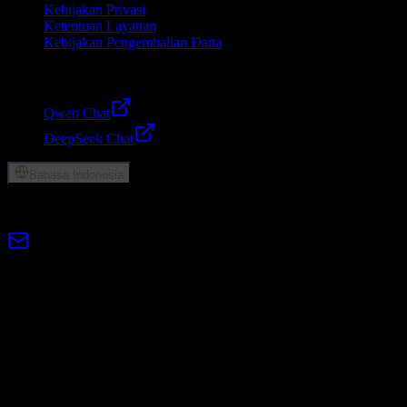
Kebijakan Privasi
Ketentuan Layanan
Kebijakan Pengembalian Dana
Friends
Qwen Chat
DeepSeek Chat
Bahasa Indonesia
© 2026 Lumen AI. Hak cipta dilindungi undang-undang.