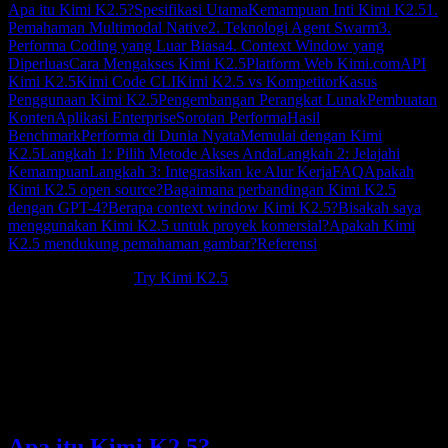
Apa itu Kimi K2.5?
Spesifikasi Utama
Kemampuan Inti Kimi K2.5
1.
Pemahaman Multimodal Native
2. Teknologi Agent Swarm
3.
Performa Coding yang Luar Biasa
4. Context Window yang
Diperluas
Cara Mengakses Kimi K2.5
Platform Web Kimi.com
API
Kimi K2.5
Kimi Code CLI
Kimi K2.5 vs Kompetitor
Kasus
Penggunaan Kimi K2.5
Pengembangan Perangkat Lunak
Pembuatan
Konten
Aplikasi Enterprise
Sorotan Performa
Hasil
Benchmark
Performa di Dunia Nyata
Memulai dengan Kimi
K2.5
Langkah 1: Pilih Metode Akses Anda
Langkah 2: Jelajahi
Kemampuan
Langkah 3: Integrasikan ke Alur Kerja
FAQ
Apakah
Kimi K2.5 open source?
Bagaimana perbandingan Kimi K2.5
dengan GPT-4?
Berapa context window Kimi K2.5?
Bisakah saya
menggunakan Kimi K2.5 untuk proyek komersial?
Apakah Kimi
K2.5 mendukung pemahaman gambar?
Referensi
New to Kimi K2.5?
Try Kimi K2.5
.
Kimi K2.5
merupakan lompatan besar dalam teknologi AI,
dikembangkan oleh Moonshot AI sebagai model multimodal open-
weights unggulan mereka. Dengan
1 triliun parameter
dan pelatihan
menggunakan
15 triliun token campuran visual dan teks
, Kimi K2.5
menghadirkan performa luar biasa di bidang coding, penalaran, dan
alur kerja agentic.
Apa itu Kimi K2.5?