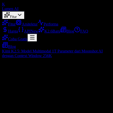
K
Lumen AI
Fitur
Fitur
Arsitektur
Performa
Harga
API
New
K2.6
Baru
Blog
FAQ
Coba Gratis
Blog
Kimi K2.5: Model Multimodal 1T Parameter dari Moonshot AI
dengan Context Window 256K
Kimi K2.5: Model Multimodal 1T
Parameter dari Moonshot AI dengan
Context Window 256K
Feb 10, 2026
Daftar Isi