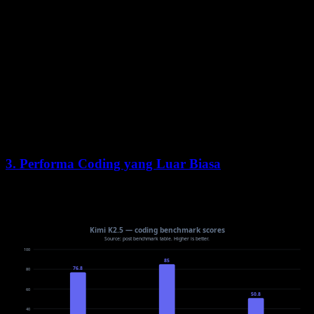
Hal ini memungkinkan Kimi K2.5 menangani alur kerja canggih
seperti:
Analisis dan refactoring codebase multi-file
Tugas riset yang memerlukan pencarian web, ekstraksi
data, dan sintesis
Pipeline pemrosesan data yang kompleks
3. Performa Coding yang Luar Biasa
Kimi K2.5 menunjukkan
kemampuan coding yang kuat
, terutama
dalam pengembangan front-end: