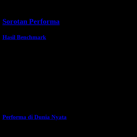
kompleks
Sorotan Performa
Hasil Benchmark
Kimi K2.5 mencapai hasil kompetitif di berbagai benchmark utama:
HLE-Full (dengan tools)
: 50.2% (skor terdepan)
AIME 2025
: 96.1%
GPQA-Diamond
: 87.6%
MMLU-Pro
: 87.1%
SWE-Bench Verified
: 76.8%
Performa di Dunia Nyata
Pengguna melaporkan performa luar biasa dalam: