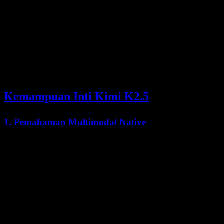
Data Pelatihan
~15T token campuran visual + teks
Mekanisme Attention
MLA (Multi-head Latent Attention)
Expert
384 total, 8 dipilih per token
Lisensi
Modified MIT (Open Weights)
Kemampuan Inti Kimi K2.5
1. Pemahaman Multimodal Native
Kimi K2.5 memproses dan memahami
teks, gambar, dan video
secara native. Berbeda dengan model yang memerlukan modul visi
terpisah, arsitektur terpadu Kimi K2.5 memungkinkan penalaran
lintas modal yang mulus:
OCR Dokumen
: 92,3% pada OCRBench (terdepan di
industri)
Visual Question Answering
: Performa kuat pada MMMU-