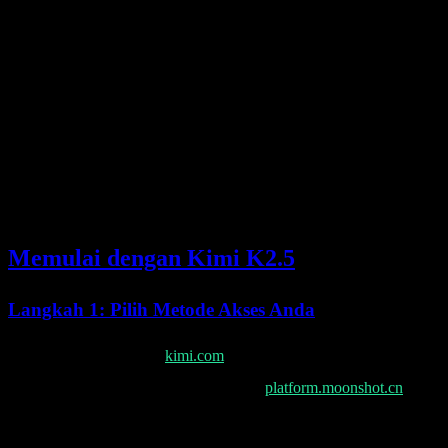
Pengembangan front-end
: Pembuatan komponen
React/Vue/Angular
Debugging
: Mengidentifikasi dan memperbaiki bug yang
kompleks
Desain arsitektur
: Rekomendasi desain dan optimasi sistem
Pembelajaran
: Menjelaskan konsep yang kompleks dengan
contoh
Memulai dengan Kimi K2.5
Langkah 1: Pilih Metode Akses Anda
Web: Kunjungi
kimi.com
untuk akses langsung
API: Daftar untuk akses API di
platform.moonshot.cn
CLI: Instal Kimi Code CLI untuk alur kerja berbasis