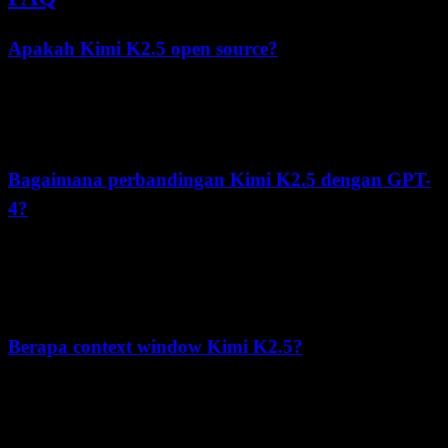
Apakah Kimi K2.5 open source?
Kimi K2.5 dirilis di bawah
Modified MIT License
dengan open
weights, artinya Anda dapat mengunduh dan menjalankan model
secara lokal. Namun, ada beberapa batasan penggunaan untuk
aplikasi komersial bervolume tinggi.
Bagaimana perbandingan Kimi K2.5 dengan GPT-
4?
Kimi K2.5 kompetitif dengan model setara GPT-4, unggul di bidang
seperti OCR dokumen, tugas agentic yang didukung tool, dan
benchmark coding. Sifat open-weights memberikan fleksibilitas
penerapan tambahan.
Berapa context window Kimi K2.5?
Kimi K2.5 mendukung
context window 256.000 token
, setara
dengan sekitar 200+ halaman teks, sehingga ideal untuk memproses
dokumen dan codebase berukuran besar.