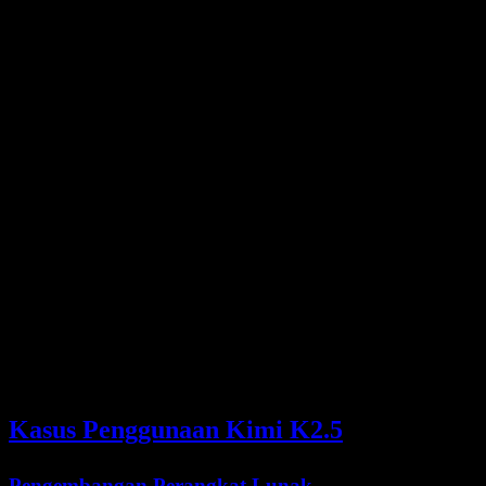
Context
256K
400K
200K
1M
Window
Open
✅ Ya
❌ Tidak
❌ Tidak
❌ Tidak
Weights
✅
Agent
Hingga
❌ Tidak
❌ Tidak
❌ Tidak
Swarm
100
OCR
92.3%
80.7%
86.5%
90.3%
Dokumen
Tool
Agentic
50.2%
45.5%
43.2%
45.8%
(HLE)
Kasus Penggunaan Kimi K2.5
Pengembangan Perangkat Lunak