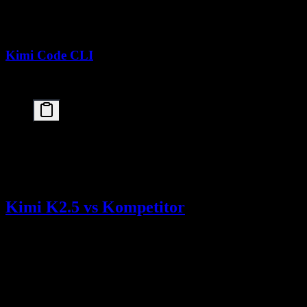
    ],

    max_tokens=2000

Kimi Code CLI
Kimi Code CLI
membawa Kimi K2.5 langsung ke terminal Anda:
# Instal

curl -LsSf https://code.kimi.com/install.sh | bash

# Mulai coding dengan Kimi K2.5

Kimi K2.5 vs Kompetitor
Kimi
Claude
Gemini
Fitur
GPT-5.2
K2.5
Opus 4.5
3 Pro
Tidak
Tidak
Tidak
Parameter
1T
diungkap
diungkap
diungkap