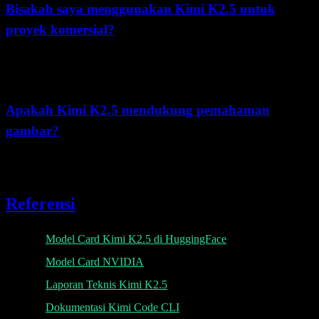
Bisakah saya menggunakan Kimi K2.5 untuk
proyek komersial?
Ya, Kimi K2.5 dapat digunakan untuk proyek komersial. Modified
MIT License mengizinkan penggunaan komersial dengan beberapa
batasan pada penerapan bervolume sangat tinggi.
Apakah Kimi K2.5 mendukung pemahaman
gambar?
Ya, Kimi K2.5 memiliki
kemampuan multimodal native
termasuk
pemahaman gambar, OCR, dan analisis video.
Referensi
Model Card Kimi K2.5 di HuggingFace
Model Card NVIDIA
Laporan Teknis Kimi K2.5
Dokumentasi Kimi Code CLI