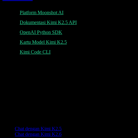
Platform Moonshot AI
Dokumentasi Kimi K2.5 API
OpenAI Python SDK
Kartu Model Kimi K2.5
Kimi Code CLI
K
Lumen AI
Antarmuka pihak ketiga untuk model Kimi K2.5 dengan
kemampuan konteks panjang dan multimodal.
Lumen AI menyediakan antarmuka pihak ketiga untuk model Kimi
K2.5 dan tidak berafiliasi dengan Moonshot AI. Kimi adalah merek
dagang milik Moonshot AI.
Produk
Chat dengan Kimi K2.5
Chat dengan Kimi K2.6