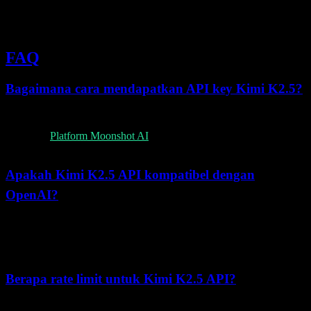
        temperature=request.temperature

    )

FAQ
Bagaimana cara mendapatkan API key Kimi K2.5?
Kunjungi
Platform Moonshot AI
, buat akun, lalu buat API key dari
dashboard developer.
Apakah Kimi K2.5 API kompatibel dengan
OpenAI?
Ya, Kimi K2.5 API menggunakan format yang kompatibel dengan
OpenAI. Anda bisa memakai OpenAI SDK dengan mengubah
menjadi
.
base_url
https://api.moonshot.cn/v1
Berapa rate limit untuk Kimi K2.5 API?
Rate limit didasarkan pada total akumulasi pengisian saldo (Tier0-