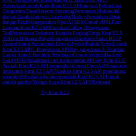
API
1. Memperoleh Kredensial API
2. Base URL API
3.
Autentikasi
Contoh Kode Kimi K2.5 API
Integrasi Python
Chat
Completion Dasar
Respons Streaming
Permintaan Multimodal
dengan Gambar
Integrasi JavaScript/Node.js
Permintaan Dasar
dengan Fetch
Menggunakan OpenAI SDK
Contoh cURL
Fitur
Lanjutan Kimi K2.5 API
Function Calling / Penggunaan
Tool
Pemrosesan Dokumen Konteks Panjang
Harga Kimi K2.5
API
Tips Optimasi Biaya
Penanganan Error
Kode Status HTTP
Umum
Contoh Penanganan Error di Python
Praktik Terbaik untuk
Kimi K2.5 API
1. Pengelolaan API Key yang Aman
2. Terapkan
Logika Retry
3. Batching Permintaan
Contoh Integrasi
Backend
FastAPI
FAQ
Bagaimana cara mendapatkan API key Kimi K2.5?
Apakah Kimi K2.5 API kompatibel dengan OpenAI?
Berapa rate
limit untuk Kimi K2.5 API?
Apakah Kimi K2.5 API mendukung
streaming?
Bisakah saya menggunakan Kimi K2.5 API untuk
analisis gambar?
Berapa biaya Kimi K2.5 API?
Referensi
New to Kimi K2.5?
Try Kimi K2.5
.
Kimi K2.5 API
memberi developer akses programatis ke model
unggulan Moonshot AI. Panduan menyeluruh ini membahas segala
hal mulai dari autentikasi hingga pola integrasi tingkat lanjut,
membantu Anda membangun aplikasi AI yang andal dengan Kimi
K2.5.