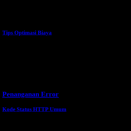
Context Cache Miss
$0.60
/ 1M token
Output Token
$3.00
/ 1M token
Tips Optimasi Biaya
Gunakan Context Caching
: Untuk konteks berulang, caching
menurunkan biaya secara signifikan
Streaming Respons
: Untuk aplikasi real-time, streaming
meningkatkan pengalaman pengguna
Optimalkan Prompt
: Prompt yang jelas dan ringkas
mengurangi penggunaan token
Batch Permintaan
: Proses beberapa item dalam satu
permintaan jika memungkinkan
Penanganan Error
Kode Status HTTP Umum
Kode
Arti
Solusi