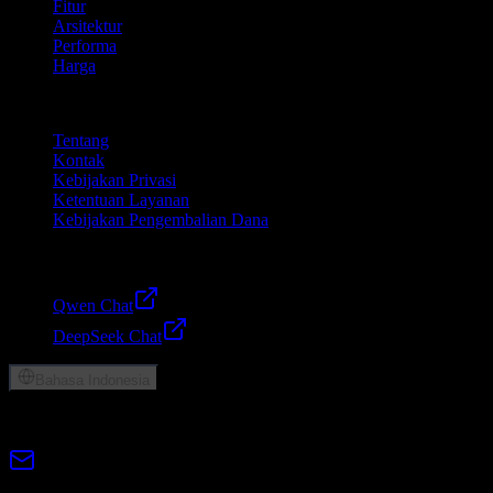
Fitur
Arsitektur
Performa
Harga
Perusahaan
Tentang
Kontak
Kebijakan Privasi
Ketentuan Layanan
Kebijakan Pengembalian Dana
Friends
Qwen Chat
DeepSeek Chat
Bahasa Indonesia
© 2026 Lumen AI. Hak cipta dilindungi undang-undang.