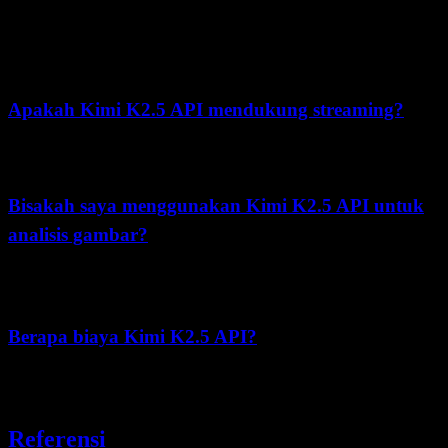
Tier5), bukan paket Free/Pro/Enterprise. Sebagai contoh, Tier0
(pengisian ¥0) adalah 1 permintaan bersamaan, 3 RPM, 500,000
TPM, dan 1,500,000 TPD. Periksa halaman limit resmi untuk nilai
terbaru.
Apakah Kimi K2.5 API mendukung streaming?
Ya, atur
dalam permintaan Anda untuk menerima
stream=True
token saat dibuat, sehingga memungkinkan respons real-time.
Bisakah saya menggunakan Kimi K2.5 API untuk
analisis gambar?
Ya, Kimi K2.5 API mendukung input multimodal termasuk gambar.
Gunakan gambar berenkode base64 dalam pesan Anda.
Berapa biaya Kimi K2.5 API?
Harga mulai dari $0.10/1M token untuk cache hit, $0.60/1M untuk
cache miss, dan $3.00/1M untuk output token.
Referensi