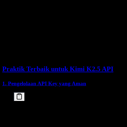
    base_url="https://api.moonshot.cn/v1"

)

try:

    response = client.chat.completions.create(

        model="kimi-k2.5",

        messages=[{"role": "user", "content": "Hel
    )

except RateLimitError:

    print("Rate limit exceeded. Please wait before
except APIError as e:

    print(f"API error: {e}")

except Exception as e:

Praktik Terbaik untuk Kimi K2.5 API
1. Pengelolaan API Key yang Aman
import os

from dotenv import load_dotenv

load_dotenv()
