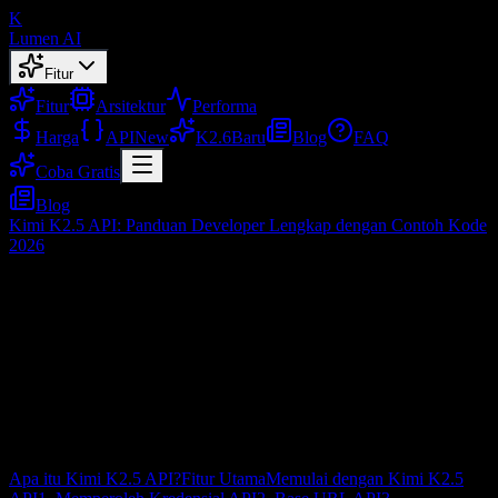
K
Lumen AI
Fitur
Fitur
Arsitektur
Performa
Harga
API
New
K2.6
Baru
Blog
FAQ
Coba Gratis
Blog
Kimi K2.5 API: Panduan Developer Lengkap dengan Contoh Kode
2026
Kimi K2.5 API: Panduan Developer
Lengkap dengan Contoh Kode 2026
Feb 3, 2026
Daftar Isi
Apa itu Kimi K2.5 API?
Fitur Utama
Memulai dengan Kimi K2.5