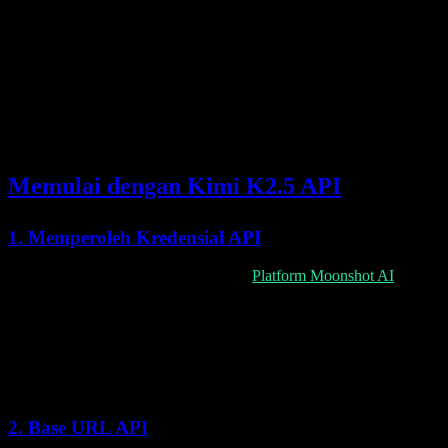
Function Calling
Penggunaan tool dan alur kerja agentik
Pengganti langsung untuk OpenAI
Kompatibel OpenAI
SDK
Biaya lebih rendah untuk konteks
Context Caching
berulang
Memulai dengan Kimi K2.5 API
1. Memperoleh Kredensial API
Daftar untuk mendapatkan API key di
Platform Moonshot AI
:
Buat akun di portal developer Moonshot AI
Buka bagian API Keys
Buat API key baru
Simpan dengan aman (disarankan menggunakan environment
variable)
2. Base URL API