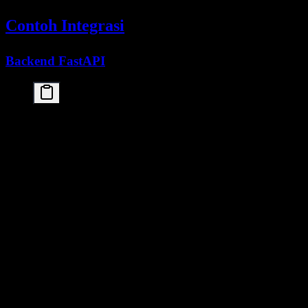
Contoh Integrasi
Backend FastAPI
from fastapi import FastAPI

from pydantic import BaseModel

import openai

app = FastAPI()

client = openai.OpenAI(

    api_key="your-kimi-api-key",

    base_url="https://api.moonshot.cn/v1"

)

class ChatRequest(BaseModel):

    message: str

    temperature: float = 0.7

@app.post("/chat")

async def chat(request: ChatRequest):

    response = client.chat.completions.create(

        model="kimi-k2.5",

        messages=[{"role": "user", "content": requ