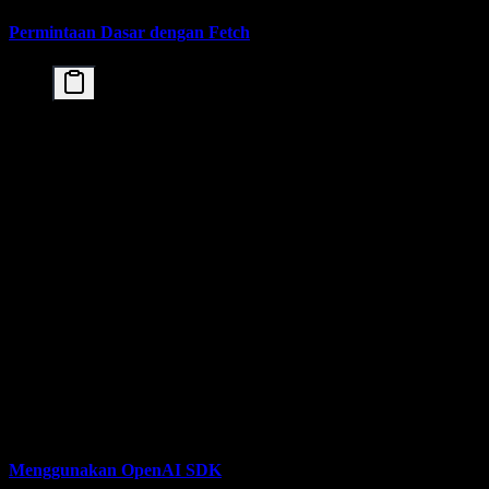
Permintaan Dasar dengan Fetch
const response = await fetch('https://api.moonshot
  method: 'POST',

  headers: {

    'Content-Type': 'application/json',

    'Authorization': 'Bearer YOUR_API_KEY'

  },

  body: JSON.stringify({

    model: 'kimi-k2.5',

    messages: [

      { role: 'system', content: 'You are a coding
      { role: 'user', content: 'Buat komponen Reac
    ],

    temperature: 0.7,

    max_tokens: 2000

  })

});

const data = await response.json();

Menggunakan OpenAI SDK