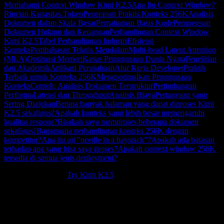
Memahami Context Window Kimi K2.5
Apa Itu Context Window?
Rincian Kapasitas Token
Penerapan Praktis Konteks 256K
Analisis
Dokumen dalam Skala Besar
Pemahaman Basis Kode
Pemrosesan
Dokumen Hukum dan Keuangan
Perbandingan Context Window
Kimi K2.5
Tabel Perbandingan Industri
Efisiensi
Konteks
Pembahasan Teknis Mendalam
Multi-head Latent Attention
(MLA)
Optimasi Memori
Kasus Penggunaan Dunia Nyata
Penelitian
dan Akademik
Aplikasi Perusahaan
Alur Kerja Developer
Praktik
Terbaik untuk Konteks 256K
Mengoptimalkan Penggunaan
Konteks
Contoh: Analisis Dokumen Terstruktur
Pertimbangan
Performa
Latensi dan Throughput
Analisis Biaya
Pertanyaan yang
Sering Diajukan
Berapa banyak halaman yang dapat diproses Kimi
K2.5 sekaligus?
Apakah konteks yang lebih besar memengaruhi
kualitas respons?
Bisakah saya memproses beberapa dokumen
sekaligus?
Bagaimana perbandingan konteks 256K dengan
kompetitor?
Apa itu uji "needle in a haystack"?
Apakah ada batasan
terhadap apa yang bisa saya proses?
Apakah context window 256K
tersedia di semua jenis deployment?
New to Kimi K2.5?
Try Kimi K2.5
.
Context window Kimi K2.5
menawarkan kapasitas 256K token
untuk beban kerja konteks panjang. Context window besar ini
mendukung pemrosesan buku panjang, basis kode berukuran besar,
dan percakapan panjang dengan kemampuan referensi silang yang