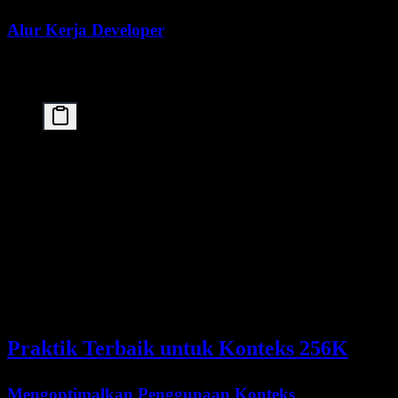
Alur Kerja Developer
Para developer memperoleh manfaat dari context window Kimi
K2.5 melalui:
# Example: Complete repository understanding

repo_context = """

Repository: Large-scale web application

Files included:

- All Python source files

- Configuration files

- Database schemas

- API documentation

- Test suites

Task: Identify potential performance bottlenecks 

and suggest architectural improvements.

Praktik Terbaik untuk Konteks 256K
Mengoptimalkan Penggunaan Konteks