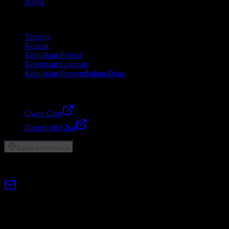
Harga
Perusahaan
Tentang
Kontak
Kebijakan Privasi
Ketentuan Layanan
Kebijakan Pengembalian Dana
Friends
Qwen Chat
DeepSeek Chat
Bahasa Indonesia
© 2026 Lumen AI. Hak cipta dilindungi undang-undang.