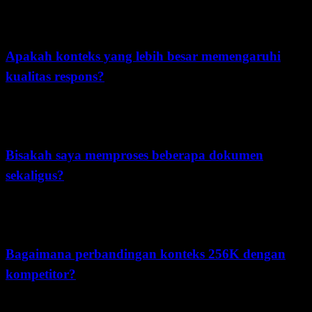
Dengan context window 256K, Kimi K2.5 dapat memproses sekitar
500+ halaman teks standar, tergantung pada format dan bahasa.
Apakah konteks yang lebih besar memengaruhi
kualitas respons?
Kimi K2.5 dirancang untuk penalaran konteks panjang; kualitas
respons tetap bergantung pada struktur prompt, strategi retrieval, dan
tingkat kesulitan tugas.
Bisakah saya memproses beberapa dokumen
sekaligus?
Ya, context window 256K memungkinkan Anda mengirimkan
beberapa dokumen secara bersamaan untuk analisis dan
perbandingan lintas dokumen.
Bagaimana perbandingan konteks 256K dengan
kompetitor?
Context window 256K Kimi K2.5 melampaui 128K milik GPT-4o