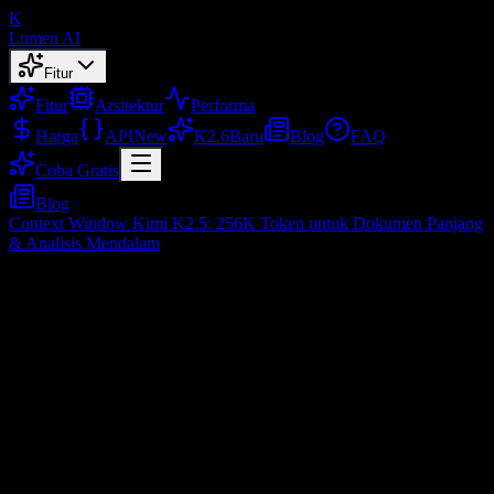
K
Lumen AI
Fitur
Fitur
Arsitektur
Performa
Harga
API
New
K2.6
Baru
Blog
FAQ
Coba Gratis
Blog
Context Window Kimi K2.5: 256K Token untuk Dokumen Panjang
& Analisis Mendalam
Context Window Kimi K2.5: 256K Token
untuk Dokumen Panjang & Analisis
Mendalam
Feb 3, 2026
Daftar Isi