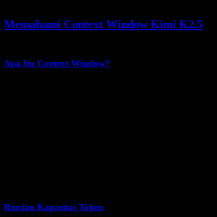
kuat.
Memahami Context Window Kimi K2.5
Apa Itu Context Window?
Context window menentukan seberapa banyak teks yang dapat
diproses model AI dalam satu interaksi. Context window 256K
Kimi K2.5 memungkinkan model untuk:
Memproses sekitar
200.000 kata
dalam sekali jalan
Menganalisis teks sebanyak
500+ halaman
Meninjau
seluruh basis kode
tanpa pemecahan (chunking)
Mempertahankan
percakapan panjang
dengan riwayat
lengkap
Rincian Kapasitas Token