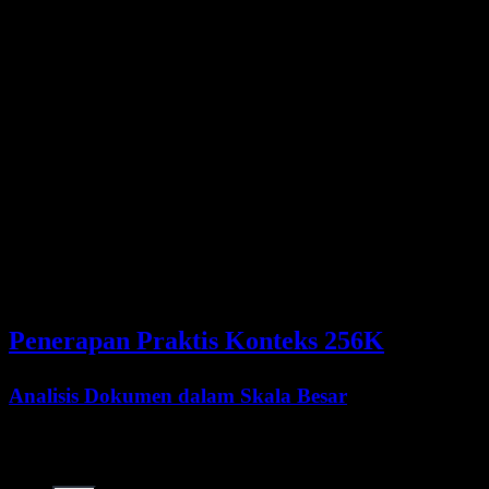
Jenis Dokumen
Kapasitas Perkiraan
Halaman novel
500+ halaman
Makalah penelitian
50-70 makalah
Berkas kode
800+ berkas rata-rata
Giliran percakapan
1000+ pertukaran
Dokumen hukum
Kontrak lengkap
Penerapan Praktis Konteks 256K
Analisis Dokumen dalam Skala Besar
Context window Kimi K2.5 unggul dalam memproses dokumen
berukuran besar: