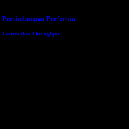
### Output Format

Pertimbangan Performa
Latensi dan Throughput
Dengan 256K token, waktu pemrosesan bervariasi tergantung
ukuran prompt, beban model, dan tingkat konkurensi:
Operasi
Waktu Perkiraan
Tergantung jumlah token dan
Pemrosesan input
jaringan
Tergantung throughput model saat
Pembuatan (1K token)
ini
Respons konteks
Tergantung kompleksitas
penuh
prompt/tool