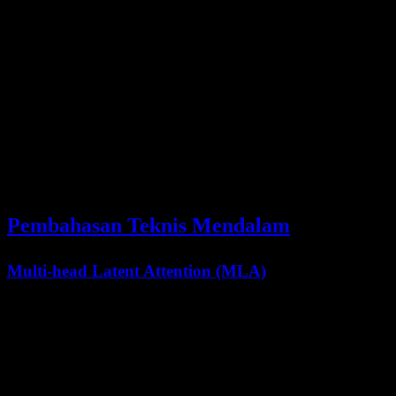
    2. Use structured formatting

    3. Include metadata for reference

    """

    structured_input = {

        "documents": documents,

        "metadata": {

            "total_tokens": estimate_tokens(docume
            "document_count": len(documents),

            "query_focus": query

        },

        "query": query

    }

Pembahasan Teknis Mendalam
Multi-head Latent Attention (MLA)
Kimi K2.5 menggunakan MLA untuk menangani context window
256K secara efisien:
Representasi terkompresi
mengurangi penggunaan memori
Attention selektif
berfokus pada token yang relevan