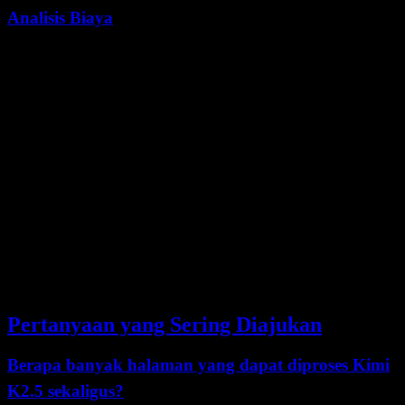
Analisis Biaya
Kimi K2.5 menawarkan harga kompetitif untuk konteks 256K
(estimasi hanya untuk token input pada $0.60 per 1M token):
Skenario Penggunaan
Estimasi Biaya
Dokumen kecil (10K token)
$0.006
Dokumen sedang (50K token)
$0.030
Dokumen besar (200K token)
$0.120
Konteks penuh 256K
$0.154
Pertanyaan yang Sering Diajukan
Berapa banyak halaman yang dapat diproses Kimi
K2.5 sekaligus?