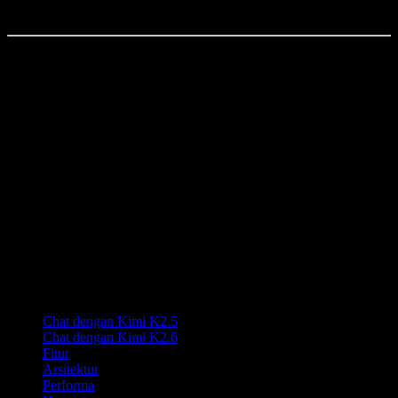
yang bergantung pada perangkat keras.
Rasakan kekuatan konteks 256K
dengan Kimi K2.5. Proses koleksi
dokumen berukuran besar, analisis basis kode secara lengkap, dan
pertahankan percakapan multi-giliran yang panjang dengan ingatan
yang kuat.
K
Lumen AI
Antarmuka pihak ketiga untuk model Kimi K2.5 dengan
kemampuan konteks panjang dan multimodal.
Lumen AI menyediakan antarmuka pihak ketiga untuk model Kimi
K2.5 dan tidak berafiliasi dengan Moonshot AI. Kimi adalah merek
dagang milik Moonshot AI.
Produk
Chat dengan Kimi K2.5
Chat dengan Kimi K2.6
Fitur
Arsitektur
Performa