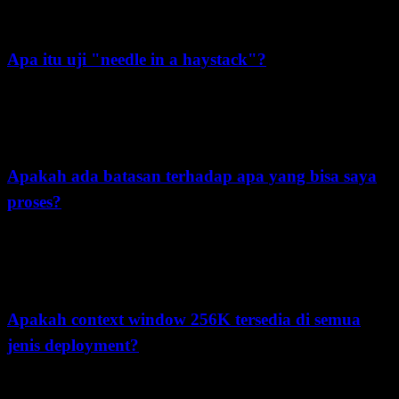
dan 200K milik Claude 3.5. Untuk perbandingan biaya, selalu
periksa halaman harga resmi terbaru dari masing-masing penyedia.
Apa itu uji "needle in a haystack"?
Uji ini mengevaluasi kemampuan model untuk menemukan
informasi spesifik dalam konteks yang besar. Kimi K2.5
menunjukkan performa kuat dalam mengambil informasi di seluruh
context window 256K-nya.
Apakah ada batasan terhadap apa yang bisa saya
proses?
Meskipun 256K token tergolong besar, basis kode yang sangat besar
atau seri buku mungkin memerlukan pemecahan (chunking). Kimi
K2.5 menyediakan alat untuk segmentasi dokumen yang cerdas bila
diperlukan.
Apakah context window 256K tersedia di semua
jenis deployment?
Context window 256K penuh tersedia melalui Moonshot API dan
OpenRouter. Deployment lokal mungkin memiliki keterbatasan