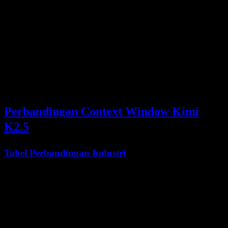
Uji Tuntas (Due
Memproses ribuan halaman catatan
Diligence)
keuangan
Kepatuhan
Meninjau dokumen regulasi secara
Regulasi
lengkap
Riset Yurisprudensi
Memeriksa beberapa preseden sekaligus
Perbandingan Context Window Kimi
K2.5
Tabel Perbandingan Industri
Context
Open
Biaya per 1M
Model
Window
Source
Token (Input)
Kimi K2.5
256K
Ya
$0.60