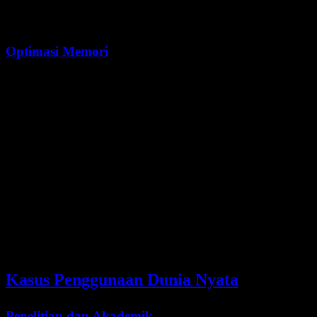
Pemrosesan hierarkis
mengelola dependensi jarak jauh
Optimasi Memori
Meskipun context window-nya besar, Kimi K2.5 tetap efisien:
Parameter
Nilai
Total Parameter
1 Triliun
Parameter Aktif
32 Miliar
Arsitektur MoE
384 expert, 8 aktif
Efisiensi Konteks
Dioptimalkan untuk 256K
Kasus Penggunaan Dunia Nyata
Penelitian dan Akademik