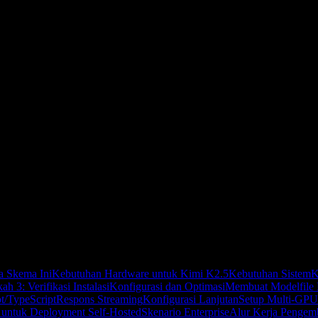
 Catatan Self-Hosted
 Skema Ini
Kebutuhan Hardware untuk Kimi K2.5
Kebutuhan Sistem
K
h 3: Verifikasi Instalasi
Konfigurasi dan Optimasi
Membuat Modelfile
pt/TypeScript
Respons Streaming
Konfigurasi Lanjutan
Setup Multi-GPU
 untuk Deployment Self-Hosted
Skenario Enterprise
Alur Kerja Pengem