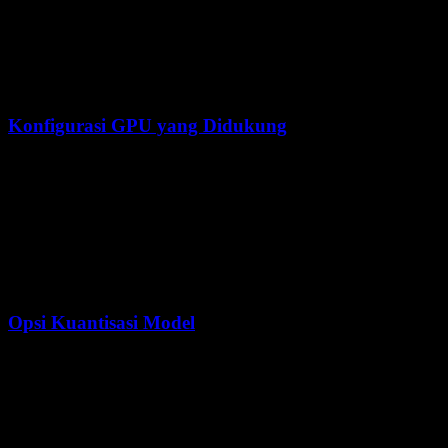
CPU
CPU modern standar
CPU mu
Jaringan
Wajib internet stabil
Konek
Konfigurasi GPU yang Didukung
Jika Anda butuh self-hosting on-prem yang ketat, gunakan pandua
Deployment referensi di dokumentasi resmi mencakup contoh 
Tuning spesifik per engine diperlukan untuk mencapai target 
Validasi pengaturan parser/tool-calling sesuai masing-masing
Opsi Kuantisasi Model
Untuk tag cloud Ollama, pilihan kuantisasi dikelola di sisi server, bu
Kuantisasi
VRAM Dibutuhkan