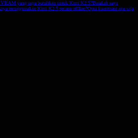
 VRAM yang saya butuhkan untuk Kimi K2.5?
Bisakah saya
saya menggunakan Kimi K2.5 secara offline?
Opsi kuantisasi apa saja
i antarmuka lokal Ollama yang sudah familier, sementara eksekusi