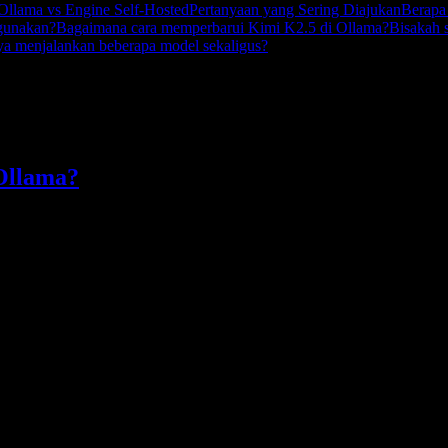
Ollama vs Engine Self-Hosted
Pertanyaan yang Sering Diajukan
Berapa
igunakan?
Bagaimana cara memperbarui Kimi K2.5 di Ollama?
Bisakah 
ya menjalankan beberapa model sekaligus?
model Ollama (misalnya
). Artinya, Anda bisa memaka
kimi-k2.5:cloud
Ollama?
r
ulai
sudah pakai API Ollama