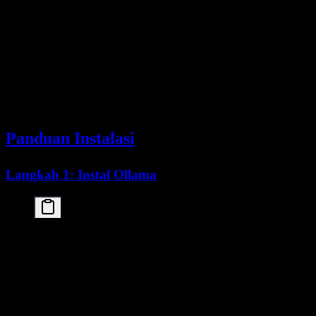
Tag cloud
Dikelola provider
D
Self-hosted FP16/INT8/INT4
Bergantung engine
B
Varian GGUF
Bergantung build
B
Rekomendasi produksi
Benchmark sebelum rollout
B
Panduan Instalasi
Langkah 1: Instal Ollama
# macOS

curl -fsSL https://ollama.com/install.sh | sh

# Linux

curl -fsSL https://ollama.com/install.sh | sh

# Verifikasi instalasi
