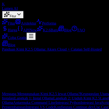
K
Lumen AI
Fitur
Fitur
Arsitektur
Performa
Harga
API
New
K2.6
Baru
Blog
FAQ
Coba Gratis
Blog
Panduan Kimi K2.5 Ollama: Akses Cloud + Catatan Self-Hosted
Panduan Kimi K2.5 Ollama: Akses Cloud +
Feb 10, 2026
Daftar Isi
Mengapa Menggunakan Kimi K2.5 lewat Ollama?
Keunggulan Utama
Instalasi
Langkah 1: Instal Ollama
Langkah 2: Unduh Kimi K2.5
Langka
Ollama
Antarmuka Command Line
Integrasi Python
Integrasi JavaScri
Pengembangan
Integrasi VS Code
Konfigurasi Continue.dev
Use Case