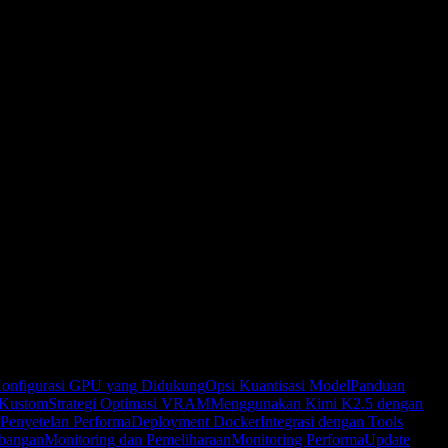
onfigurasi GPU yang Didukung
Opsi Kuantisasi Model
Panduan
 Kustom
Strategi Optimasi VRAM
Menggunakan Kimi K2.5 dengan
Penyetelan Performa
Deployment Docker
Integrasi dengan Tools
bangan
Monitoring dan Pemeliharaan
Monitoring Performa
Update