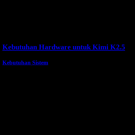
Akses Model Terbaru
Pantau update model upstream lewa
Beban Operasional Rendah
Tanpa kelola klaster multi-GPU lok
Jalur Upgrade Jelas
Pindah ke engine self-hosted saat d
Kebutuhan Hardware untuk Kimi K2.5
Kebutuhan Sistem
Untuk tag Ollama
saat ini, kebutuhan VRAM GPU lokal tidak
:cloud
Komponen
Minimum
VRAM GPU
Tidak relevan untuk tag cloud
Tidak
RAM Sistem
Baseline desktop/server pada umumnya
RAM l
Penyimpanan
Cukup untuk runtime/cache Ollama
Ruang