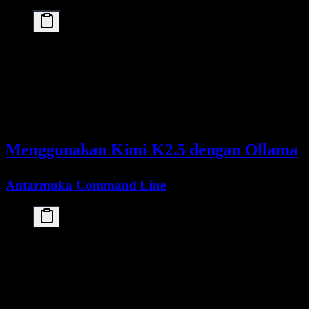
# Cek VRAM yang tersedia

nvidia-smi

# Jalankan dengan alokasi GPU tertentu

CUDA_VISIBLE_DEVICES=0,1,2,3 ollama run kimi-local

# Batasi context window untuk menekan penggunaan V
Menggunakan Kimi K2.5 dengan Ollama
Antarmuka Command Line
# Mode interaktif

ollama run kimi-k2.5:cloud

# Prompt tunggal

ollama run kimi-k2.5:cloud "Explain quantum comput
# Dengan system prompt
