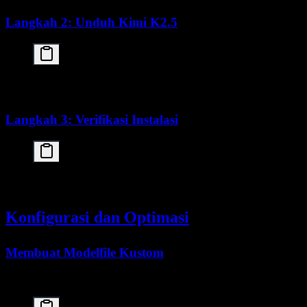
Langkah 2: Unduh Kimi K2.5
# Pull tag cloud Ollama saat ini

Langkah 3: Verifikasi Instalasi
# Jalankan query uji

Konfigurasi dan Optimasi
Membuat Modelfile Kustom
Catatan: Jalur tag
dikelola oleh Ollama. Contoh Modelfil
:cloud