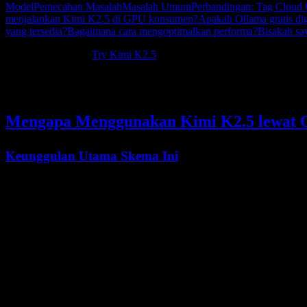
Model
Pemecahan Masalah
Masalah Umum
Perbandingan: Tag Cloud 
menjalankan Kimi K2.5 di GPU konsumen?
Apakah Ollama gratis d
yang tersedia?
Bagaimana cara mengoptimalkan performa?
Bisakah sa
New to Kimi K2.5?
Try Kimi K2.5
.
Kimi K2.5 di Ollama
saat ini terdaftar dengan tag cloud di pustaka 
modelnya ditopang oleh cloud.
Mengapa Menggunakan Kimi K2.5 lewat 
Keunggulan Utama Skema Ini
Keunggulan
Deskripsi
UX Sederhana
Pakai alur kerja
standa
ollama run
Setup Cepat
Infrastruktur lokal minimal untuk m
Kompatibilitas Tooling
Cocok dengan aplikasi lokal yang 