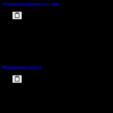
Menggunakan HuggingFace Hub
from huggingface_hub import snapshot_download

# Download complete model

model_path = snapshot_download(

    repo_id="moonshotai/Kimi-K2.5",

    local_dir="./kimi-k2-5",

    local_dir_use_symlinks=False,

    resume_download=True

Menggunakan Git LFS
# Install Git LFS

git lfs install

# Clone repository

git clone https://huggingface.co/moonshotai/Kimi-K
# Or sparse checkout for specific files
