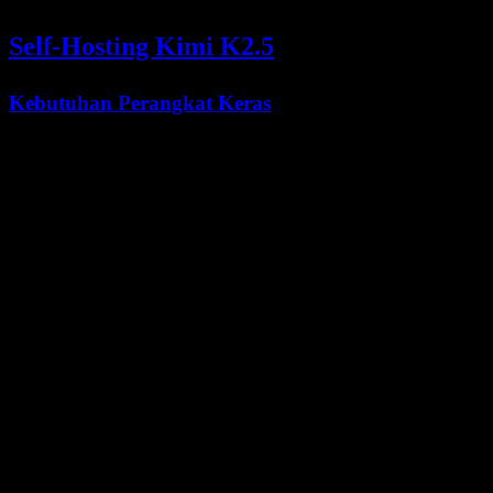
Self-Hosting Kimi K2.5
Kebutuhan Perangkat Keras
Panduan deployment resmi Moonshot tidak mempublikasikan satu
spesifikasi perangkat keras "minimum" yang baku. Panduan tersebut
menyediakan konfigurasi referensi:
Skenario
Contoh resmi
Catatan
Perintah referensi
Single-node H200
Inferensi vLLM /
dari panduan
dengan tensor
SGLang
deployment
parallel size 8
Moonshot
Inferensi
Contoh inferensi
8x NVIDIA L20 +
KTransformers +
heterogen
2x Intel 6454S
SGLang
CPU+GPU
LoRA SFT
2x RTX 4090 +
Contoh fine-