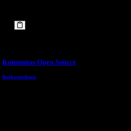
File GGUF hasil konversi komunitas tersedia, tetapi bukan rilis
resmi Moonshot:
# Example community repo

# https://huggingface.co/unsloth/Kimi-K2.5-GGUF

Komunitas Open Source
Berkontribusi
Meskipun bobot model dasar bersifat tetap, kontribusi komunitas
mencakup:
Varian fine-tuned
: Adaptasi spesifik domain
Versi terkuantisasi
: Dioptimalkan untuk perangkat keras
yang berbeda