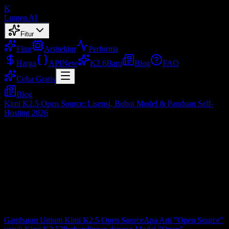
K
Lumen AI
Fitur
Fitur
Arsitektur
Performa
Harga
API
New
K2.6
Baru
Blog
FAQ
Coba Gratis
Blog
Kimi K2.5 Open Source: Lisensi, Bobot Model & Panduan Self-
Hosting 2026
Kimi K2.5 Open Source: Lisensi, Bobot
Model & Panduan Self-Hosting 2026
Feb 10, 2026
Daftar Isi
Gambaran Umum Kimi K2.5 Open Source
Apa Arti "Open Source"