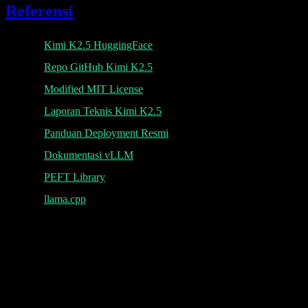
Referensi
Kimi K2.5 HuggingFace
Repo GitHub Kimi K2.5
Modified MIT License
Laporan Teknis Kimi K2.5
Panduan Deployment Resmi
Dokumentasi vLLM
PEFT Library
llama.cpp
K
Lumen AI
Antarmuka pihak ketiga untuk model Kimi K2.5 dengan
kemampuan konteks panjang dan multimodal.
Lumen AI menyediakan antarmuka pihak ketiga untuk model Kimi