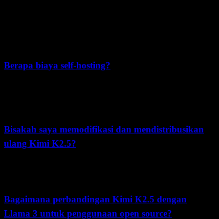
Ya
, dengan ketentuan. Modified MIT License mengizinkan
penggunaan komersial untuk sebagian besar bisnis. Jika
produk/layanan Anda melampaui 100 juta MAU atau $20 juta
pendapatan bulanan, Anda wajib menampilkan "Kimi K2.5" secara
mencolok pada antarmuka yang dihadapi pengguna.
Berapa biaya self-hosting?
Biaya sangat bervariasi tergantung wilayah, penyedia cloud, strategi
kuantisasi, dan target throughput. Gunakan kalkulator cloud terkini
serta contoh dari panduan deployment resmi sebagai dasar saat
menyusun anggaran.
Bisakah saya memodifikasi dan mendistribusikan
ulang Kimi K2.5?
Ya
, Anda dapat memodifikasi, fine-tune, dan mendistribusikan versi
modifikasi Anda di bawah ketentuan lisensi yang sama. Ini termasuk
membuat model turunan.
Bagaimana perbandingan Kimi K2.5 dengan
Llama 3 untuk penggunaan open source?