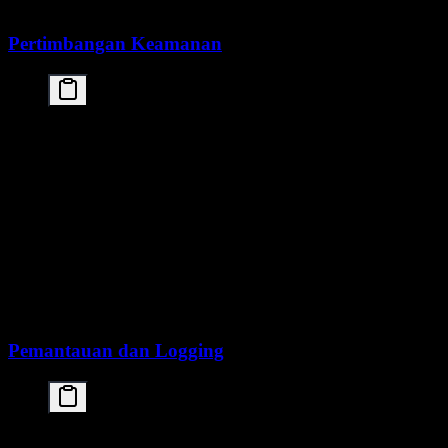
Pertimbangan Keamanan
# Implement input validation

def validate_input(text):

    max_length = 100000  # Limit input size

    if len(text) > max_length:

        raise ValueError("Input too long")

    # Block harmful prompts

    blocked_terms = ["..."]  # Your list

    for term in blocked_terms:

        if term in text.lower():

            raise ValueError("Blocked content dete
Pemantauan dan Logging
import logging
