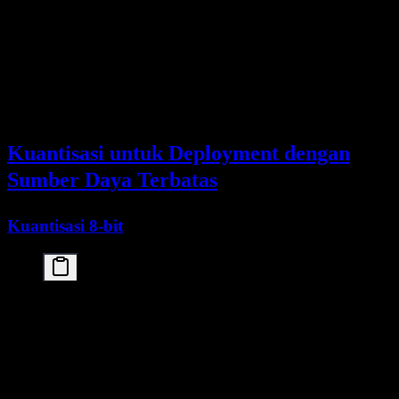
accelerator = Accelerator(deepspeed_plugin=deepspe
model = AutoModelForCausalLM.from_pretrained(

    "./kimi-k2-5",

    trust_remote_code=True

)

# DeepSpeed config for distributed training

Kuantisasi untuk Deployment dengan
Sumber Daya Terbatas
Kuantisasi 8-bit
from transformers import AutoModelForCausalLM, Bit
import torch

bnb_config = BitsAndBytesConfig(

    load_in_8bit=True,

    bnb_8bit_compute_dtype=torch.float16

)
