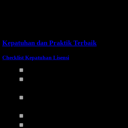
Referensi
KTransformers
deployment
github.com/kvcache-
docs
dan tuning
ai/ktransformers
K2.5
Kepatuhan dan Praktik Terbaik
Checklist Kepatuhan Lisensi
Tinjau Modified MIT License secara menyeluruh
Periksa jumlah pengguna jika menawarkan layanan
publik
Tinjau ketentuan API terpisah sebelum menjual kembali
akses hosted
Sertakan lisensi dalam distribusi
Berikan atribusi yang sesuai kepada Moonshot AI