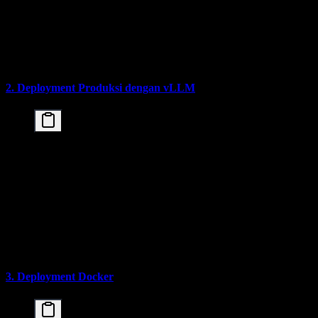
)

# Inference

inputs = tokenizer("Hello, Kimi!", return_tensors=
outputs = model.generate(**inputs, max_new_tokens=
2. Deployment Produksi dengan vLLM
# Install vLLM

uv pip install -U vllm --torch-backend=auto --extr
# Start server

vllm serve ./kimi-k2-5 \

    -tp 8 \

    --mm-encoder-tp-mode data \

    --trust-remote-code \

    --tool-call-parser kimi_k2 \

3. Deployment Docker