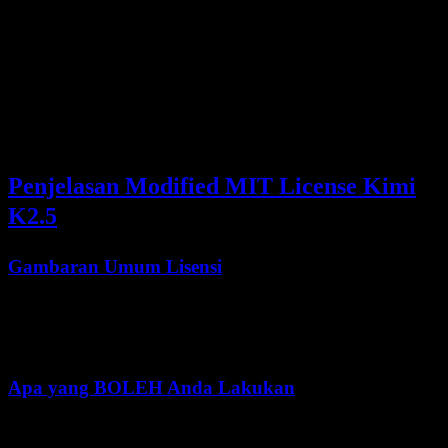
Sebagian
❌ Hanya
GPT-4
❌ Tidak
❌ Tidak
❌ Tidak
API
❌ Hanya
Claude
❌ Tidak
❌ Tidak
❌ Tidak
API
Penjelasan Modified MIT License Kimi
K2.5
Gambaran Umum Lisensi
Modified MIT License
mengizinkan penggunaan yang luas
sekaligus menyertakan beberapa batasan untuk deployment
komersial bervolume tinggi.
Apa yang BOLEH Anda Lakukan
Izin
Detail