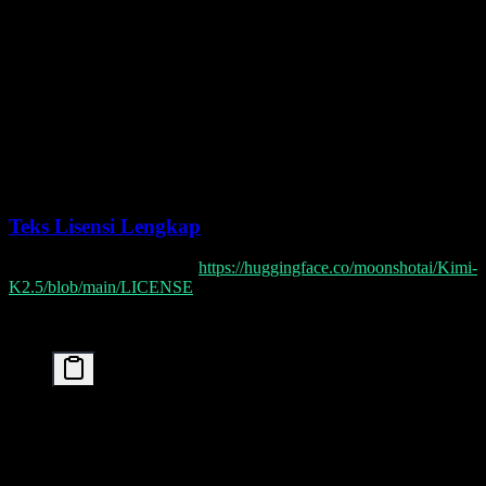
>100 juta
Wajib menampilkan "Kimi
MAU atau
Kewajiban
K2.5" secara mencolok pada
>$20 juta
Atribusi
produk/layanan yang
pendapatan
dihadapi pengguna
bulanan
Penggunaan
Apa pun
Senjata, pengawasan, dll.
Berbahaya
Teks Lisensi Lengkap
Lisensi lengkap tersedia di:
https://huggingface.co/moonshotai/Kimi-
K2.5/blob/main/LICENSE
Klausul utama:
Permission is hereby granted, free of charge, to a
of this model and associated documentation files (
in the Model without restriction, including withou
to use, copy, modify, merge, publish, distribute, 
copies of the Model, subject to the following cond