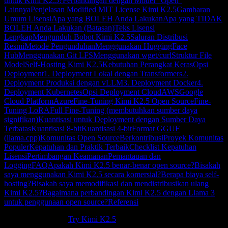
untuk Kimi K2.5?
Perbandingan dengan Model "Open"
Lainnya
Penjelasan Modified MIT License Kimi K2.5
Gambaran
Umum Lisensi
Apa yang BOLEH Anda Lakukan
Apa yang TIDAK
BOLEH Anda Lakukan (Batasan)
Teks Lisensi
Lengkap
Mengunduh Bobot Kimi K2.5
Saluran Distribusi
Resmi
Metode Pengunduhan
Menggunakan HuggingFace
Hub
Menggunakan Git LFS
Menggunakan wget/curl
Struktur File
Model
Self-Hosting Kimi K2.5
Kebutuhan Perangkat Keras
Opsi
Deployment
1. Deployment Lokal dengan Transformers
2.
Deployment Produksi dengan vLLM
3. Deployment Docker
4.
Deployment Kubernetes
Opsi Deployment Cloud
AWS
Google
Cloud Platform
Azure
Fine-Tuning Kimi K2.5 Open Source
Fine-
Tuning LoRA
Full Fine-Tuning (membutuhkan sumber daya
signifikan)
Kuantisasi untuk Deployment dengan Sumber Daya
Terbatas
Kuantisasi 8-bit
Kuantisasi 4-bit
Format GGUF
(llama.cpp)
Komunitas Open Source
Berkontribusi
Proyek Komunitas
Populer
Kepatuhan dan Praktik Terbaik
Checklist Kepatuhan
Lisensi
Pertimbangan Keamanan
Pemantauan dan
Logging
FAQ
Apakah Kimi K2.5 benar-benar open source?
Bisakah
saya menggunakan Kimi K2.5 secara komersial?
Berapa biaya self-
hosting?
Bisakah saya memodifikasi dan mendistribusikan ulang
Kimi K2.5?
Bagaimana perbandingan Kimi K2.5 dengan Llama 3
untuk penggunaan open source?
Referensi
New to Kimi K2.5?
Try Kimi K2.5
.