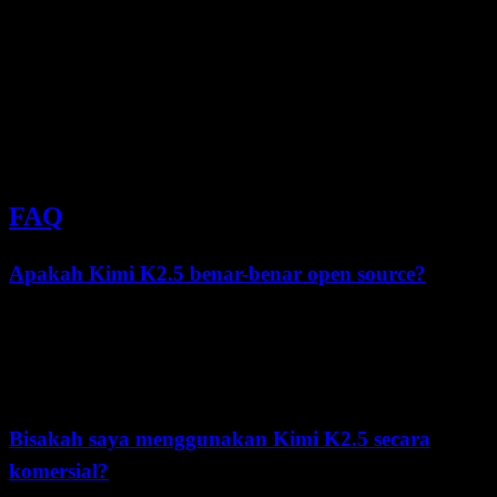
logging.basicConfig(level=logging.INFO)

logger = logging.getLogger(__name__)

def generate_with_logging(prompt):

    logger.info(f"Generation request: {len(prompt)
    output = model.generate(**inputs)

    logger.info(f"Generated: {len(output)} tokens"
FAQ
Apakah Kimi K2.5 benar-benar open source?
Kimi K2.5 adalah
open weights
di bawah Modified MIT License.
Ini memberikan kebebasan signifikan dibandingkan model closed
yang hanya tersedia via API, meskipun tidak menyertakan data
pelatihan atau kode pelatihan lengkap (yang merupakan hal lazim
untuk model AI besar).
Bisakah saya menggunakan Kimi K2.5 secara
komersial?