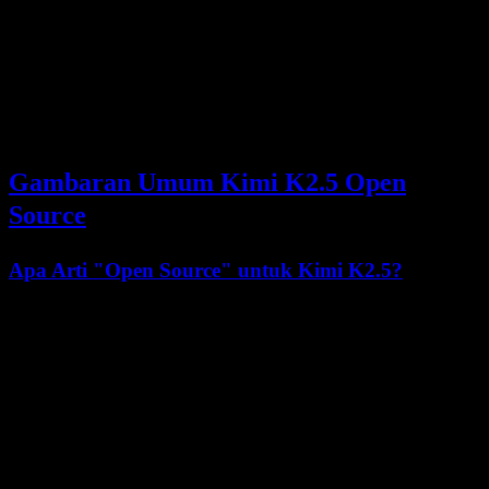
Rilis
Kimi K2.5 open source
menandai tonggak penting dalam
mendemokratisasi akses ke AI mutakhir. Berbeda dengan model
proprietary dari OpenAI dan Anthropic, Moonshot AI merilis Kimi
K2.5 dengan
open weights
di bawah Modified MIT License,
sehingga peneliti, developer, dan perusahaan dapat menjalankan,
memodifikasi, serta men-deploy model sesuai ketentuan mereka
sendiri.
Gambaran Umum Kimi K2.5 Open
Source
Apa Arti "Open Source" untuk Kimi K2.5?
Kimi K2.5 dirilis sebagai
model open-weights
, yang berarti:
✅ Bobot model dapat diunduh secara publik
✅ Dapat dijalankan secara lokal atau di infrastruktur privat
✅ Fine-tuning dan modifikasi diperbolehkan
✅ Penggunaan komersial diizinkan (dengan batasan)