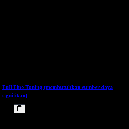
    output_dir="./kimi-k2-5-finetuned",

    num_train_epochs=3,

    per_device_train_batch_size=1,

    gradient_accumulation_steps=4,

    learning_rate=2e-4,

    fp16=True,

    save_steps=100

)

# Train

from trl import SFTTrainer

trainer = SFTTrainer(

    model=model,

    args=training_args,

    train_dataset=dataset,

    tokenizer=tokenizer

)

Full Fine-Tuning (membutuhkan sumber daya
signifikan)
# For full fine-tuning, use DeepSpeed or FSDP

from accelerate import Accelerator
