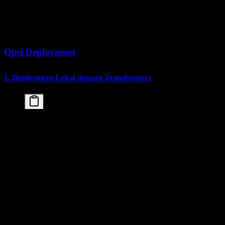
dengan
Intel 8488C
tuning dari
KTransformers +
(dengan
panduan
LLaMA-Factory
RAM/swap besar)
Opsi Deployment
1. Deployment Lokal dengan Transformers
from transformers import AutoModelForCausalLM, Aut
import torch

# Load model

model = AutoModelForCausalLM.from_pretrained(

    "./kimi-k2-5",  # Local path

    torch_dtype=torch.float16,

    device_map="auto",

    trust_remote_code=True

)

tokenizer = AutoTokenizer.from_pretrained(

    "./kimi-k2-5",

    trust_remote_code=True
