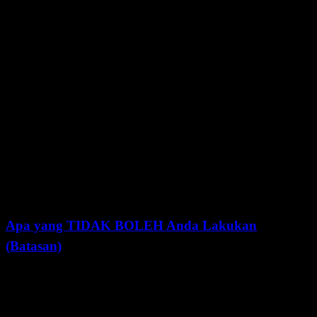
Penggunaan personal, akademik, dan
Penggunaan
komersial
Modifikasi
Fine-tune dan adaptasi model
Distribusi
Membagikan modifikasi dan turunannya
Penggunaan
Deploy di infrastruktur privat
Privat
Menyertakan dalam proyek yang lebih
Sublicense
besar
Apa yang TIDAK BOLEH Anda Lakukan
(Batasan)
Ambang
Batasan
Detail
Batas