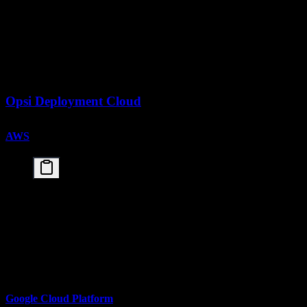
        resources:

          limits:

            nvidia.com/gpu: "4"

      volumes:

      - name: model

        persistentVolumeClaim:

Opsi Deployment Cloud
AWS
# Using Deep Learning AMI

aws ec2 run-instances \

    --image-id ami-xxx \

    --instance-type p4d.24xlarge \

    --key-name my-key

# Deploy with ECS/EKS

Google Cloud Platform