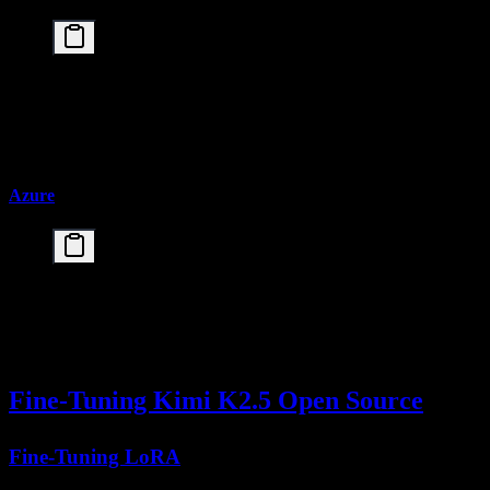
# Using Deep Learning VM

gcloud compute instances create kimi-server \

    --zone=us-central1-a \

    --machine-type=a2-highgpu-4g \

Azure
# Using NC-series VMs

az vm create \

    --resource-group myRG \

    --name kimi-vm \

Fine-Tuning Kimi K2.5 Open Source
Fine-Tuning LoRA