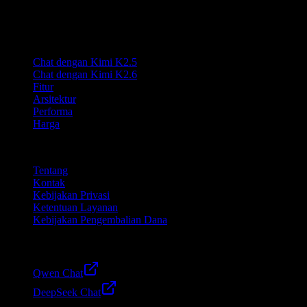
K2.5 dan tidak berafiliasi dengan Moonshot AI. Kimi adalah merek
dagang milik Moonshot AI.
Produk
Chat dengan Kimi K2.5
Chat dengan Kimi K2.6
Fitur
Arsitektur
Performa
Harga
Perusahaan
Tentang
Kontak
Kebijakan Privasi
Ketentuan Layanan
Kebijakan Pengembalian Dana
Friends
Qwen Chat
DeepSeek Chat