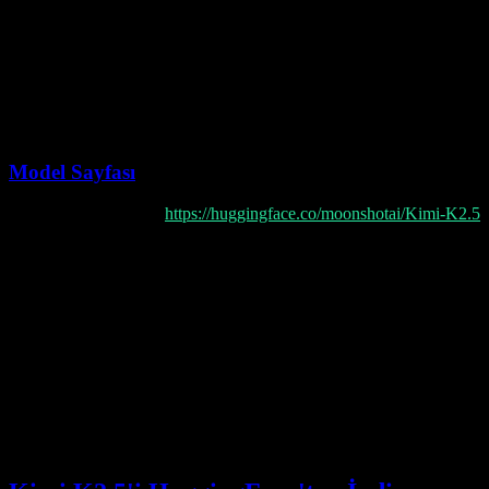
Lisans
Modified MIT
Diller
Çok dilli
Modaliteler
Metin, Görüntü, Video
Model Sayfası
Resmi Model Sayfası
:
https://huggingface.co/moonshotai/Kimi-K2.5
Model sayfası şunları içerir:
Model ağırlıkları ve yapılandırma dosyaları
Tokenizer dosyaları
Kullanım örnekleri
Topluluk tartışmaları
Değerlendirme sonuçları