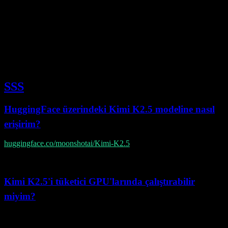
Donanım gereksinimleri büyük ölçüde çıkarım motoruna, tensor
parallel ayarlarına, bağlam uzunluğuna ve nicemleme stratejisine
bağlıdır.
Moonshot'un resmi dağıtım kılavuzu şu anda vLLM/SGLang TP8
kurulumları için referans komutlar sunmakta (örneğin tek düğümlü
H200 örnekleri) ve en güncel ayar rehberliği için motor belgelerini
kontrol etmenizi önermektedir.
SSS
HuggingFace üzerindeki Kimi K2.5 modeline nasıl
erişirim?
huggingface.co/moonshotai/Kimi-K2.5
adresini ziyaret edin ve
lisans sözleşmesini kabul edin. Bazı sürümler kimlik doğrulama
gerektirebilir.
Kimi K2.5'i tüketici GPU'larında çalıştırabilir
miyim?
Bu, nicemleme biçimine ve sunum yığınına bağlıdır. Donanıma
yatırım yapmadan önce belirli GGUF/checkpoint varyantına ve