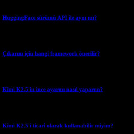
hedef gecikme/QPS gereksinimlerinize göre doğrulama yapın.
HuggingFace sürümü API ile aynı mı?
Uçtan uca davranış açısından mutlaka aynı değildir. Aynı temel
model ailesi; sunum yığınına, parser/tool ayarlarına ve model modu
yapılandırmasına bağlı olarak farklı davranabilir.
Çıkarım için hangi framework önerilir?
Optimize edilmiş çekirdekleri ve verimli batching'i sayesinde üretim
çıkarımı için
vLLM
önerilir.
Transformers
ise ince ayar ve deney
için en uygunudur.
Kimi K2.5'in ince ayarını nasıl yaparım?
Verimli ince ayar için
PEFT
'i LoRA adaptörleriyle kullanın. Tam
ince ayar çok büyük bir hesaplama bütçesi gerektirir; bu yüzden
önce küçük pilot çalışmalarla başlayın ve belleği/verimi profilleyin.
Kimi K2.5'i ticari olarak kullanabilir miyim?