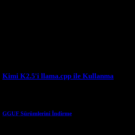
client = openai.OpenAI(

    base_url="http://localhost:8000/v1",

    api_key="dummy"

)

response = client.chat.completions.create(

    model="moonshotai/Kimi-K2.5",

    messages=[

        {"role": "user", "content": "Merhaba, Kimi
    ]

)

Kimi K2.5'i llama.cpp ile Kullanma
CPU çıkarımı veya uç (edge) dağıtım için, GGUF nicemlemeli
llama.cpp, Kimi K2.5'in tüketici donanımında çalışmasını mümkün
kılar.
GGUF Sürümlerini İndirme
Topluluk GGUF dönüşümleri mevcut olabilir, ancak kullanılabilirlik
sık sık değişir: