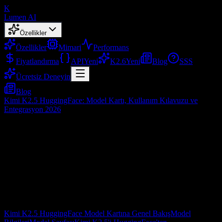
K
Lumen AI
Özellikler
Özellikler
Mimari
Performans
Fiyatlandırma
API
Yeni
K2.6
Yeni
Blog
SSS
Ücretsiz Deneyin
Blog
Kimi K2.5 HuggingFace: Model Kartı, Kullanım Kılavuzu ve
Entegrasyon 2026
Kimi K2.5 HuggingFace: Model Kartı,
Kullanım Kılavuzu ve Entegrasyon 2026
Şub 10, 2026
İçindekiler
Kimi K2.5 HuggingFace Model Kartına Genel Bakış
Model