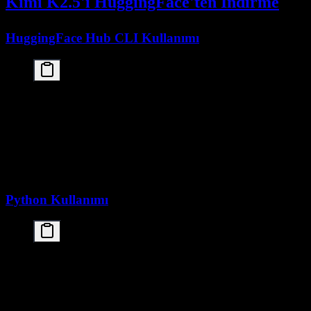
Kimi K2.5'i HuggingFace'ten İndirme
HuggingFace Hub CLI Kullanımı
# HuggingFace Hub'ı kur

pip install huggingface-hub

# Giriş yap (erişimi kısıtlı modeller için gerekli
huggingface-cli login

# Modeli indir

Python Kullanımı
from huggingface_hub import snapshot_download

# Modeli indir

model_path = snapshot_download(

    repo_id="moonshotai/Kimi-K2.5",

    local_dir="./kimi-k2-5",
