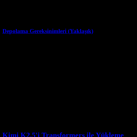
    local_dir_use_symlinks=False

)

Depolama Gereksinimleri (Yaklaşık)
Bileşen
Boyut
Model Ağırlıkları (FP16)
~2TB
Model Ağırlıkları (INT8)
~1TB
Model Ağırlıkları (INT4)
~500GB
Tokenizer ve Yapılandırma
~10MB
Not
: Bunlar planlama amaçlı yaklaşık değerlerdir; gerçek disk
kullanımı biçime ve dağıtım yığınına göre değişir.
Kimi K2.5'i Transformers ile Yükleme