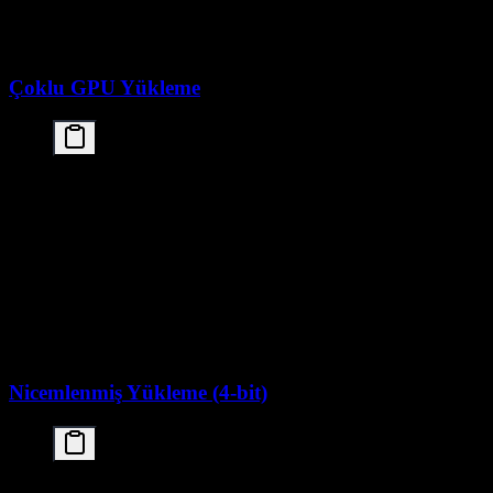
outputs = model.generate(**inputs, max_new_tokens=
response = tokenizer.decode(outputs[0], skip_speci
Çoklu GPU Yükleme
from transformers import AutoModelForCausalLM, Aut
import torch

# Birden fazla GPU'ya device mapping ile yükle

model = AutoModelForCausalLM.from_pretrained(

    "moonshotai/Kimi-K2.5",

    trust_remote_code=True,

    torch_dtype=torch.float16,

    device_map="auto",  # Mevcut GPU'lara otomatik
    max_memory={0: "80GiB", 1: "80GiB", 2: "80GiB"
Nicemlenmiş Yükleme (4-bit)
from transformers import AutoModelForCausalLM, Aut