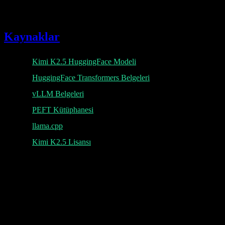
Üretime veya ticari kullanıma geçmeden önce resmi Modified MIT
License'taki kesin şartları gözden geçirin.
Kaynaklar
Kimi K2.5 HuggingFace Modeli
HuggingFace Transformers Belgeleri
vLLM Belgeleri
PEFT Kütüphanesi
llama.cpp
Kimi K2.5 Lisansı
K
Lumen AI
Uzun bağlam ve çok modlu yeteneklere sahip Kimi K2.5 modeli
için üçüncü taraf arayüzü.
Lumen AI, Kimi K2.5 modeli için üçüncü taraf bir arayüz sağlar ve
Moonshot AI ile bağlantılı değildir. Kimi, Moonshot AI'ın tescilli