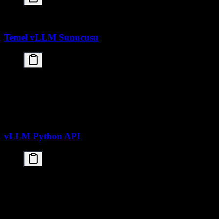
Temel vLLM Sunucusu
# vLLM sunucusunu başlat

python -m vllm.entrypoints.openai.api_server \

    --model moonshotai/Kimi-K2.5 \

    --tensor-parallel-size 4 \

    --max-model-len 65536 \

vLLM Python API
from vllm import LLM, SamplingParams

# LLM'yi başlat

llm = LLM(

    model="moonshotai/Kimi-K2.5",

    tensor_parallel_size=4,
