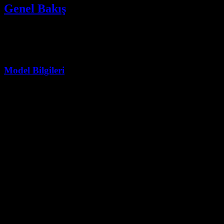
Genel Bakış
HuggingFace üzerindeki resmi Kimi K2.5 model kartı, model
mimarisi, yetenekleri ve kullanım yönergeleri hakkında kapsamlı
bilgi sunar.
Model Bilgileri
Özellik
Ayrıntılar
Model Adı
moonshotai/Kimi-K2.5
Mimari
Mixture-of-Experts (MoE)
Toplam Parametre
1 trilyon (1T)
Etkin Parametre
32 milyar (32B)
Bağlam Penceresi
256.000 token