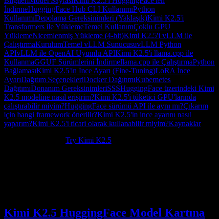
Bilgileri
Model Sayfası
Kimi K2.5'i HuggingFace'ten
İndirme
HuggingFace Hub CLI Kullanımı
Python
Kullanımı
Depolama Gereksinimleri (Yaklaşık)
Kimi K2.5'i
Transformers ile Yükleme
Temel Kullanım
Çoklu GPU
Yükleme
Nicemlenmiş Yükleme (4-bit)
Kimi K2.5'i vLLM ile
Çalıştırma
Kurulum
Temel vLLM Sunucusu
vLLM Python
API
vLLM ile OpenAI Uyumlu API
Kimi K2.5'i llama.cpp ile
Kullanma
GGUF Sürümlerini İndirme
llama.cpp ile Çalıştırma
Python
Bağlaması
Kimi K2.5'in İnce Ayarı (Fine-Tuning)
LoRA İnce
Ayarı
Dağıtım Seçenekleri
Docker Dağıtımı
Kubernetes
Dağıtımı
Donanım Gereksinimleri
SSS
HuggingFace üzerindeki Kimi
K2.5 modeline nasıl erişirim?
Kimi K2.5'i tüketici GPU'larında
çalıştırabilir miyim?
HuggingFace sürümü API ile aynı mı?
Çıkarım
için hangi framework önerilir?
Kimi K2.5'in ince ayarını nasıl
yaparım?
Kimi K2.5'i ticari olarak kullanabilir miyim?
Kaynaklar
New to Kimi K2.5?
Try Kimi K2.5
.
Kimi K2.5 HuggingFace
sürümü, açık yapay zeka modelleri
alanında önemli bir kilometre taşıdır. Moonshot AI'nin resmi Kimi-
K2.5 deposuna ve model materyallerine göre Kimi K2.5, indirme ve
kendi sunucunuzda barındırma (self-hosted) dağıtım iş akışları için
HuggingFace Hub üzerinde sunulmaktadır.
Kimi K2.5 HuggingFace Model Kartına