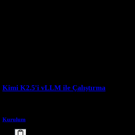
import torch

# 4-bit nicemlemeyi yapılandır

bnb_config = BitsAndBytesConfig(

    load_in_4bit=True,

    bnb_4bit_quant_type="nf4",

    bnb_4bit_compute_dtype=torch.float16,

    bnb_4bit_use_double_quant=True

)

# Nicemlenmiş modeli yükle

model = AutoModelForCausalLM.from_pretrained(

    "moonshotai/Kimi-K2.5",

    trust_remote_code=True,

    quantization_config=bnb_config,

    device_map="auto"

Kimi K2.5'i vLLM ile Çalıştırma
vLLM, verimli attention mekanizmaları ve continuous batching ile
büyük dil modelleri için optimize edilmiş çıkarım sağlar.
Kurulum