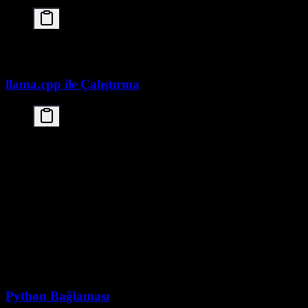
# İndirmeden önce aktif olarak bakımı yapılan GGUF
llama.cpp ile Çalıştırma
# Temel çıkarım

./main \

    -m ./models/Kimi-K2.5.Q4_K_M.gguf \

    -p "Kuantum hesaplamayı açıkla:" \

    -n 512 \

    --temp 0.7

# Etkileşimli mod

./main \

    -m ./models/Kimi-K2.5.Q4_K_M.gguf \

    --interactive \

    --temp 0.7 \

Python Bağlaması