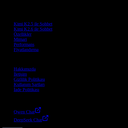
markasıdır.
Ürün
Kimi K2.5 ile Sohbet
Kimi K2.6 ile Sohbet
Özellikler
Mimari
Performans
Fiyatlandırma
Şirket
Hakkımızda
İletişim
Gizlilik Politikası
Kullanım Şartları
İade Politikası
Dostlar
Qwen Chat
DeepSeek Chat