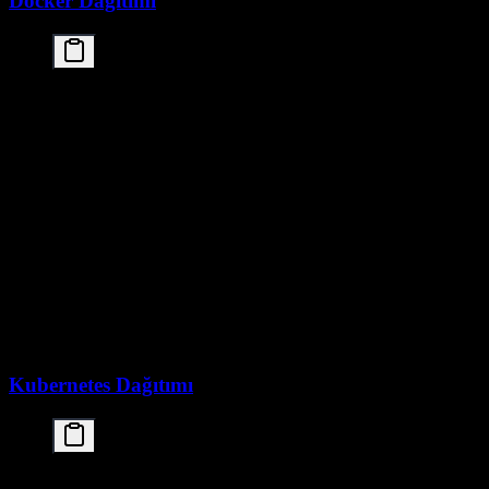
Docker Dağıtımı
FROM nvidia/cuda:12.1-devel-ubuntu22.04

WORKDIR /app

# Bağımlılıkları kur

RUN pip install torch transformers vllm huggingfac
# Modeli indir

RUN huggingface-cli download moonshotai/Kimi-K2.5 
# vLLM sunucusunu başlat

CMD python -m vllm.entrypoints.openai.api_server \

    --model /models/kimi-k2-5 \

    --tensor-parallel-size 4 \

    --host 0.0.0.0 \

Kubernetes Dağıtımı
apiVersion: apps/v1
