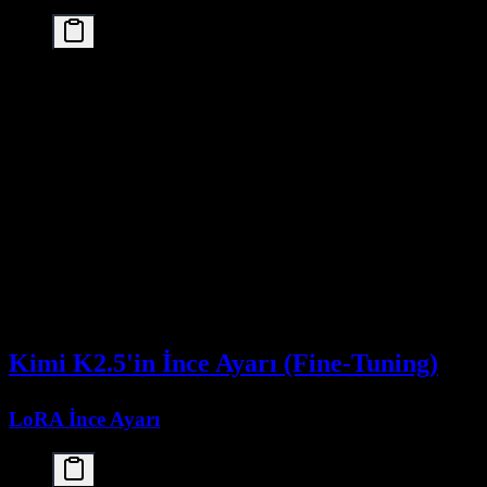
from llama_cpp import Llama

# Modeli yükle

llm = Llama(

    model_path="./models/Kimi-K2.5.Q4_K_M.gguf",

    n_ctx=8192,

    n_threads=8

)

# Üret

output = llm(

    "Makine öğrenmesini açıkla:",

    max_tokens=512,

    temperature=0.7

)

Kimi K2.5'in İnce Ayarı (Fine-Tuning)
LoRA İnce Ayarı