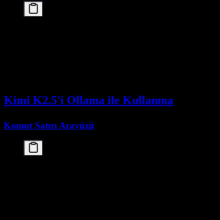
# Check available VRAM

nvidia-smi

# Run with specific GPU allocation

CUDA_VISIBLE_DEVICES=0,1,2,3 ollama run kimi-local

# Limit context window for lower VRAM usage

Kimi K2.5'i Ollama ile Kullanma
Komut Satırı Arayüzü
# Interactive mode

ollama run kimi-k2.5:cloud

# Single prompt

ollama run kimi-k2.5:cloud "Explain quantum comput
# With system prompt
