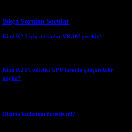
Düşük
Yüksek
Karmaşıklığı
Sıkça Sorulan Sorular
Kimi K2.5 için ne kadar VRAM gerekir?
için yerel VRAM boyutlandırması belirleyici
kimi-k2.5:cloud
kısıt değildir. Gerçek self-hosting için donanımı resmi dağıtım
kılavuzlarına ve iş yükü benchmark'larına göre boyutlandırın.
Kimi K2.5'i tüketici GPU'larında çalıştırabilir
miyim?
Ollama cloud etiketi için evet, çünkü çıkarım cloud tarafından
desteklenir. Self-hosted tam ölçekli çıkarım için tüketici GPU'ları,
büyük ödünler vermeden genellikle yeterli değildir.
Ollama kullanımı ücretsiz mi?
Evet, Ollama açık kaynaklı ve ücretsizdir. Yalnızca donanımınız ve
elektriğiniz için ödeme yaparsınız.