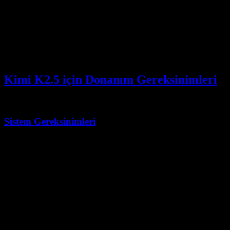
Düşük
Operasyon
Yerel çoklu GPU küme yönetimi yok
Yükü
Net Yükseltme
Gerektiğinde self-hosted motorlara geçin
Yolu
Kimi K2.5 için Donanım Gereksinimleri
Sistem Gereksinimleri
Mevcut Ollama
etiketi için yerel GPU VRAM
:cloud
gereksinimleri, tam ağırlıkların self-hosting'iyle aynı değildir.
Bileşen
Minimum
Önerilen
GPU
Cloud etiketi
Cloud etiketi için geçersiz
VRAM
için geçersiz
Tipik
Daha fazla RAM yerel araç