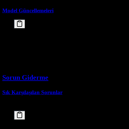
Model Güncellemeleri
# Update to latest version

ollama pull kimi-k2.5:cloud

# List available versions

ollama list

# Remove old versions

Sorun Giderme
Sık Karşılaşılan Sorunlar
Out of Memory Hataları:
# Reduce context window
