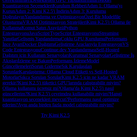
Gereksinimleri
Desteklenen GPU Yapılandırmaları
Model
Kuantizasyon Seçenekleri
Kurulum Rehberi
Adım 1: Ollama'yı
Kurun
Adım 2: Kimi K2.5'i İndirin
Adım 3: Kurulumu
Doğrulayın
Yapılandırma ve Optimizasyon
Özel Bir Modelfile
Oluşturma
VRAM Optimizasyon Stratejileri
Kimi K2.5'i Ollama ile
Kullanma
Komut Satırı Arayüzü
Python
Entegrasyonu
JavaScript/TypeScript Entegrasyonu
Streaming
Yanıtlar
Gelişmiş Yapılandırma
Çoklu GPU Kurulumu
Performans
İnce Ayarı
Docker Dağıtımı
Geliştirme Araçlarıyla Entegrasyon
VS
Code Entegrasyonu
Continue.dev Yapılandırması
Self-Hosted
Dağıtım için Kullanım Senaryoları
Kurumsal Senaryolar
Geliştirme İş
Akışları
İzleme ve Bakım
Performans İzleme
Model
Güncellemeleri
Sorun Giderme
Sık Karşılaşılan
Sorunlar
Karşılaştırma: Ollama Cloud Etiketi vs Self-Hosted
Motorlar
Sıkça Sorulan Sorular
Kimi K2.5 için ne kadar VRAM
gerekir?
Kimi K2.5'i tüketici GPU'larında çalıştırabilir miyim?
Ollama kullanımı ücretsiz mi?
Ollama'da Kimi K2.5'i nasıl
güncellerim?
Kimi K2.5'i çevrimdışı kullanabilir miyim?
Hangi
kuantizasyon seçenekleri mevcut?
Performansı nasıl optimize
ederim?
Aynı anda birden fazla model çalıştırabilir miyim?
New to Kimi K2.5?
Try Kimi K2.5
.
Ollama üzerinde Kimi K2.5
şu anda Ollama'nın model
kütüphanesinde cloud etiketleriyle listeleniyor (örneğin
kimi-
). Bu, model yürütmesi cloud tarafından desteklenirken
k2.5:cloud