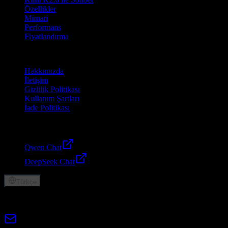
Özellikler
Mimari
Performans
Fiyatlandırma
Şirket
Hakkımızda
İletişim
Gizlilik Politikası
Kullanım Şartları
İade Politikası
Dostlar
Qwen Chat
DeepSeek Chat
Türkçe
© 2026 Lumen AI. Tüm hakları saklıdır.