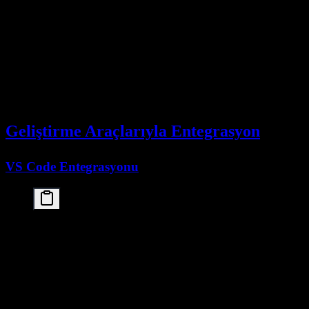
    deploy:

      resources:

        reservations:

          devices:

            - driver: nvidia

              count: 8

              capabilities: [gpu]

volumes:

Geliştirme Araçlarıyla Entegrasyon
VS Code Entegrasyonu
// settings.json

{

  "ollama.model": "kimi-k2.5:cloud",

  "ollama.apiUrl": "http://localhost:11434",

  "ollama.parameters": {

    "temperature": 0.7,

    "num_ctx": 65536

  }
