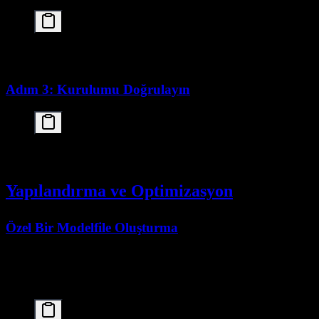
# Pull the current Ollama cloud tag

Adım 3: Kurulumu Doğrulayın
# Run a test query

Yapılandırma ve Optimizasyon
Özel Bir Modelfile Oluşturma
Not:
etiketi yolu Ollama tarafından yönetilir.
:cloud
Aşağıdaki Modelfile örneği, self-hosted motor akışları
içindir.