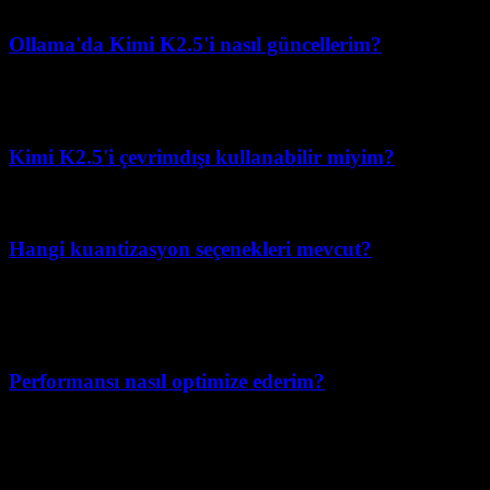
Ollama'da Kimi K2.5'i nasıl güncellerim?
En yeni cloud etiketi meta verisini çekmek için
ollama pull
komutunu çalıştırın.
kimi-k2.5:cloud
Kimi K2.5'i çevrimdışı kullanabilir miyim?
Mevcut Ollama cloud etiketiyle hayır. İnternet bağlantısı gereklidir.
Hangi kuantizasyon seçenekleri mevcut?
Cloud etiketi için kuantizasyon detayları sağlayıcı tarafından
yönetilir. Açık kuantizasyon kontrolüne ihtiyacınız varsa, self-hosted
checkpoint'ler ve motorlar kullanın.
Performansı nasıl optimize ederim?
Cloud etiketleri için: ağ kararlılığını artırın, prompt şişmesini azaltın
ve istek eşzamanlılığını ayarlayın. Self-hosted kurulumlar için: motor
parametrelerini ve donanım topolojisini optimize edin.