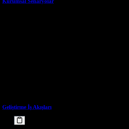
Kurumsal Senaryolar
Kullanım Senaryosu
Avantaj
Finansal Analiz
Hassas veriler on-premise kalır
Yerel işleme ile HIPAA
Sağlık Yapay Zekâsı
uyumluluğu
Hukuki Belge
Müşteri gizliliği korunur
İncelemesi
Kamu
Gizli bilgi işleme
Ar-Ge
Fikri mülkiyeti koruyun
Geliştirme İş Akışları