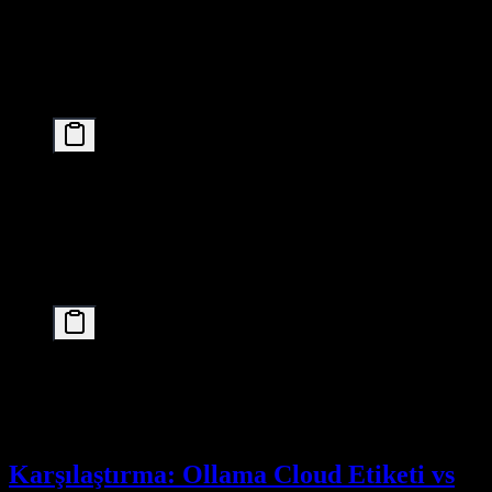
# In Modelfile: PARAMETER num_ctx 16384

# Retry pull for the cloud tag

Yavaş Çıkarım:
# Increase GPU layers

PARAMETER num_gpu 100

# Check GPU utilization

Model İndirme Sorunları:
# Resume interrupted download

ollama pull kimi-k2.5:cloud

# Check disk space

Karşılaştırma: Ollama Cloud Etiketi vs