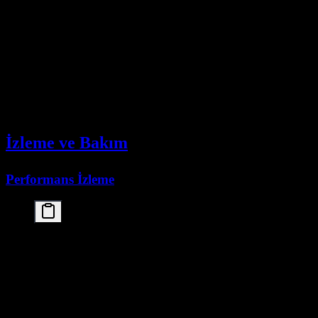
# Local code assistant

def local_code_review(code):

    prompt = f"""Review this code for:

    1. Security issues

    2. Performance optimizations

    3. Best practices

    Code:

    {code}

    """

İzleme ve Bakım
Performans İzleme
# Monitor GPU usage

watch -n 1 nvidia-smi

# Check Ollama logs

journalctl -u ollama -f

# Monitor response times
