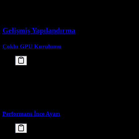
            if data.get("done"):

                break

Gelişmiş Yapılandırma
Çoklu GPU Kurulumu
# Configure Ollama for multiple GPUs

export OLLAMA_NUM_PARALLEL=4

export OLLAMA_MAX_LOADED_MODELS=1

export CUDA_VISIBLE_DEVICES=0,1,2,3,4,5,6,7

# Start Ollama server

Performans İnce Ayarı