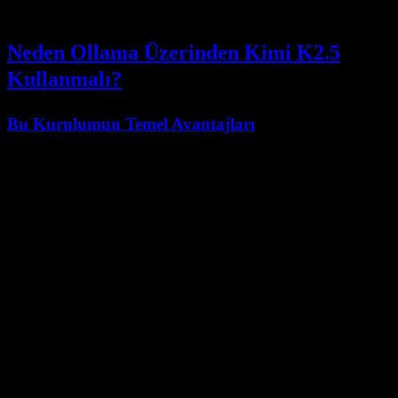
Ollama'nın bildik yerel arayüzünü kullanabileceğiniz anlamına gelir.
Neden Ollama Üzerinden Kimi K2.5
Kullanmalı?
Bu Kurulumun Temel Avantajları
Avantaj
Açıklama
Basit UX
Standart
akışlarını kullanın
ollama run
Hızlı Kurulum
Başlamak için minimum yerel altyapı
Araç
Zaten Ollama API konuşan yerel
Uyumluluğu
uygulamalarla çalışır
En Yeni Modele
Ollama etiketleri üzerinden upstream
Erişim
güncellemeleri izleyin