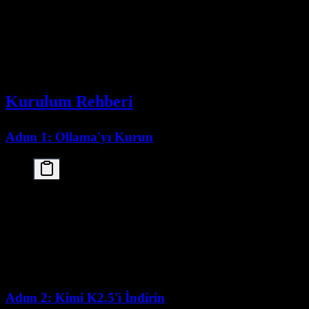
GGUF
Build'e bağlı
Build'e bağlı
varyantları
Yaygınlaştırmadan
Yaygınlaştırmadan
Üretim önerisi
önce benchmark
önce benchmark
Kurulum Rehberi
Adım 1: Ollama'yı Kurun
# macOS

curl -fsSL https://ollama.com/install.sh | sh

# Linux

curl -fsSL https://ollama.com/install.sh | sh

# Verify installation

Adım 2: Kimi K2.5'i İndirin