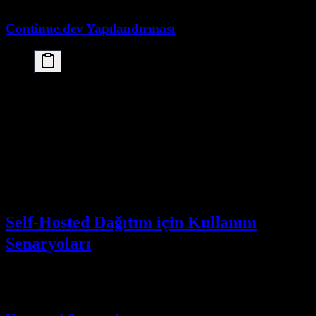
Continue.dev Yapılandırması
// config.json

{

  "models": [

    {

      "title": "Kimi K2.5 (Ollama Cloud)",

      "provider": "ollama",

      "model": "kimi-k2.5:cloud",

      "apiBase": "http://localhost:11434"

    }

  ]

Self-Hosted Dağıtım için Kullanım
Senaryoları
Aşağıdaki senaryolar, özellikle Ollama cloud etiketlerinden gerçek
bir self-hosted dağıtıma geçtiğinizde anlam kazanır.