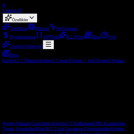
K
Lumen AI
Özellikler
Özellikler
Mimari
Performans
Fiyatlandırma
API
Yeni
K2.6
Yeni
Blog
SSS
Ücretsiz Deneyin
Blog
Kimi K2.5 Ollama Rehberi: Cloud Erişimi + Self-Hosted Notları
Kimi K2.5 Ollama Rehberi: Cloud
Erişimi + Self-Hosted Notları
Şub 10, 2026
İçindekiler
Neden Ollama Üzerinden Kimi K2.5 Kullanmalı?
Bu Kurulumun
Temel Avantajları
Kimi K2.5 için Donanım Gereksinimleri
Sistem