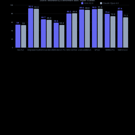
Benchmark
Kimi K2.6
Claude Opus 4.6
HLE-Full w/ tools
54.0
53.0
DeepSearchQA (f1)
92.5
91.3
Terminal-Bench 2.0
66.7
65.4
SWE-Bench Pro
58.6
53.4