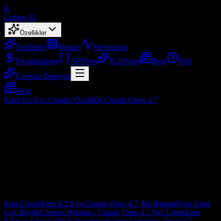
K
Lumen AI
Özellikler
Özellikler
Mimari
Performans
Fiyatlandırma
API
Yeni
K2.6
Yeni
Blog
SSS
Ücretsiz Deneyin
Blog
Kimi K2.6 vs Claude: Özellikle Claude Opus 4.7
Kimi K2.6 vs Claude: Özellikle Claude
Opus 4.7
Nis 21, 2026
İçindekiler
Kısa Cevap
Kimi K2.6 vs Claude Opus 4.7: Bir Bakışta
Fiyat Farkı
Çok Büyük
Context Window: Claude Opus 4.7 Net Üstün
Kimi