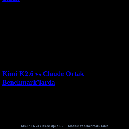
Ham context boyutunda, dokümanlara göre Opus 4.7 net şekilde
kazanıyor —
Kimi K2.6
262,144 tokens ile,
Claude Opus 4.7
ise
1M context window ile.
Workflow’unuz devasa codebase’ler, çok büyük çok dosyalı
inceleme oturumları ya da günlerce biriken context etrafında
dönüyorsa, Opus 4.7’nin context anlatısı daha iddialı olanı.
Yine de context boyutu, price/performance ile aynı şey değildir.
Daha büyük window, otomatik olarak daha iyi bir tradeoff anlamına
gelmez.
Kimi K2.6 vs Claude Ortak
Benchmark’larda
İşte burada hassas olmamız gerekiyor. Moonshot’un K2.6
benchmark table’ı K2.6’yı
Claude Opus 4.6
ile karşılaştırıyor — 4.7
ile değil.
Moonshot’un tablosundan: