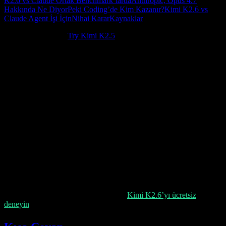
K2.6 vs Claude Ortak Benchmark’larda
Anthropic, Opus 4.7
Hakkında Ne Diyor
Peki Coding’de Kim Kazanır?
Kimi K2.6 vs
Claude Agent İşi İçin
Nihai Karar
Kaynaklar
New to Kimi K2.5?
Try Kimi K2.5
.
Kimi K2.6 ile Claude’u — özellikle Claude Opus 4.7’yi —
karşılaştırmadan önce, aslında tek bir başlık altında birbirine karışmış
iki ayrı soru olduğunu fark etmekte fayda var.
Birincisi: Moonshot’un K2.6 benchmark table’ı, gerçekten yaptığı
karşılaştırmalarda ne söylüyor? İkincisi: Anthropic, Moonshot’un
tablosundaki Claude modelinden daha yeni olan Opus 4.7 hakkında
ne söylüyor?
Bu ayrım önemli. 21 Nisan 2026 itibarıyla Moonshot’un K2.6
tablosu Claude Opus 4.6 ile karşılaştırma yapıyor; Anthropic’in en
yeni flagship sayfası ise çoktan Claude Opus 4.7 için. Yani biri size
tam anlamıyla eşdeğer bir K2.6 vs Opus 4.7 tablosu olduğunu iddia
ederse, biraz yavaşlayın — bu yazı için kullanılan birincil
kaynaklarda böyle bir tablo bulamadım.
Kimi K2.6 ile yeni mi tanışıyorsunuz?
Kimi K2.6’yı ücretsiz
deneyin
.