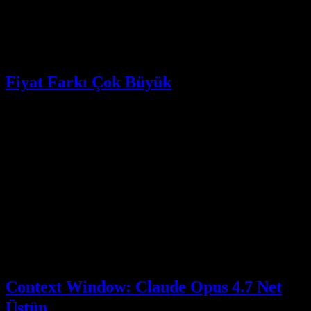
Diyalog + agent
Profesyonel software
Agent
tasks, daha
engineering ve
konumlandırması
güçlü otonom
karmaşık agentic
yürütme
workflow’lar
Fiyat Farkı Çok Büyük
Fiyat, temiz ve net bir karşılaştırma yapabileceğiniz tek boyut, çünkü
her iki sağlayıcı da liste rakamlarını yayımlıyor.
Moonshot’un K2.6 fiyatlandırma sayfası cache-hit input için
$0.16
,
cache-miss input için
$0.95
ve output için
$4.00
belirtiyor.
Anthropic’in Opus 4.7 sayfası milyon input token başına
$5
ve
milyon output token başına
$25
belirtiyor.
Fresh input ve output üzerinden yan yana koyduğumuzda, K2.6’nın
input’u Opus 4.7’ye göre kabaca
5.3x daha ucuz
ve output’u kabaca
6.25x daha ucuz
geliyor. Maliyet kararınızda gerçek bir faktörse, bu
farkta K2.6’yı görmezden gelmek zorlaşır.
Context Window: Claude Opus 4.7 Net
Üstün