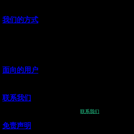
Kimi K2.5 是月之暗面的旗舰多模态语言模型，面向真实
我们的方式
以用户为先
：强调清晰、可控与安全的使用体验。
工程化迭代
：持续测试与衡量，保证性能稳定一致。
面向落地
：关注能为用户创造实际价值的场景。
面向的用户
Kimi K2.5 服务于个人创作者、工程团队与需要规模化能力的
联系我们
如有疑问或希望与我们合作，请访问
联系我们
页面。
免责声明