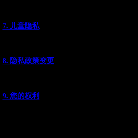
我们采用适当的技术措施来防止对有限数据的未经授权访问、
篡改或销毁。我们的服务在安全、加密的连接上运行。
7. 儿童隐私
我们的服务不面向 13 岁以下儿童。我们不会有意收集或处理
13 岁以下儿童的信息。
8. 隐私政策变更
我们可能会不时更新本隐私政策。如有重大变更，我们将通过
在本页面发布新的隐私政策进行通知。
9. 您的权利
由于我们不收集个人数据，通常没有用户数据可用于：
访问
更正