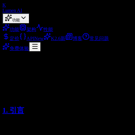
K
Lumen AI
功能
功能
架构
性能
定价
API
New
K2.6
新
博客
常见问题
免费体验
隐私政策
Lumen AI 隐私政策
2026/02/02
最后更新：2026年2月2日
1. 引言
在 Lumen AI，我们非常重视您的隐私。本隐私政策说明当您
使用我们的 AI 文本生成服务（“服务”）时，我们如何收集、