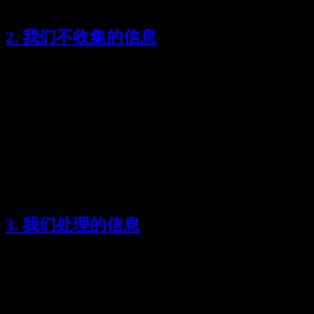
使用和保护您的信息。
2. 我们不收集的信息
我们致力于最小化数据收集。我们不会：
要求用户注册或创建账号
存储您的提示词或生成文本
收集个人身份信息
使用跟踪性 Cookie
与第三方共享任何数据
3. 我们处理的信息
我们仅处理以下信息：
文本生成过程中临时的提示词
生成过程中的文本输出