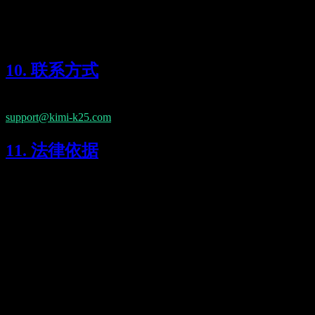
删除
导出
10. 联系方式
如果您对本隐私政策有任何疑问，请发送邮件至
support@kimi-k25.com
。
11. 法律依据
我们基于提供与改进服务的正当利益处理最少量的信息，同时
保障用户隐私与安全。
K
Lumen AI
面向 Kimi K2.5 模型的第三方界面，支持长上下文与多模态能
力。
Lumen AI 为 Kimi K2.5 模型提供第三方界面，与 Moonshot AI