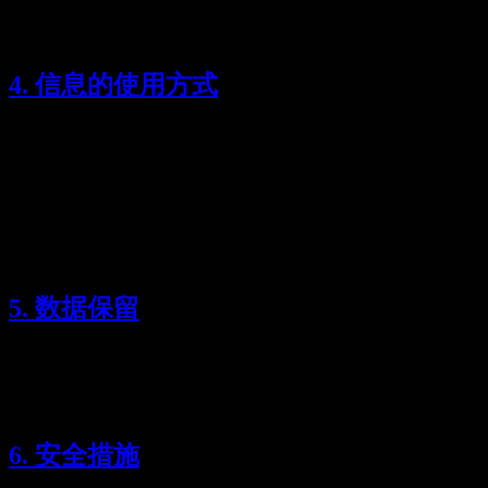
基础的使用分析数据（非可识别个人信息）
4. 信息的使用方式
任何被处理的信息仅用于：
根据您的提示词生成文本
改进服务性能与质量
维护服务安全并防止滥用
5. 数据保留
我们执行严格的无存储策略。所有提示词和生成文本仅在实时
生成过程中处理，并在生成后立即删除。我们不维护任何用户
内容数据库。
6. 安全措施