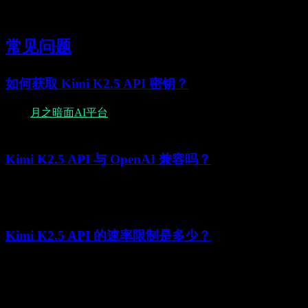
    )

常见问题
如何获取 Kimi K2.5 API 密钥？
访问
月之暗面AI平台
，创建账户，从开发者控制台生成API密
钥。
Kimi K2.5 API 与 OpenAI 兼容吗？
是的，Kimi K2.5 API 使用OpenAI兼容格式。只需将
base_url
改为
即可使用OpenAI SDK。
https://api.moonshot.cn/v1
Kimi K2.5 API 的速率限制是多少？
速率限制基于账户累计充值金额分层（Tier0-Tier5），而不是
Free/Pro/Enterprise 套餐。以 Tier0（累计充值 ¥0）为例：并发
1、RPM 3、TPM 500,000、TPD 1,500,000。请以官方限速页
面最新表格为准。