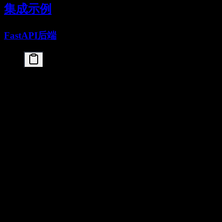
集成示例
FastAPI后端
from fastapi import FastAPI

from pydantic import BaseModel

import openai

app = FastAPI()

client = openai.OpenAI(

    api_key="your-kimi-api-key",

    base_url="https://api.moonshot.cn/v1"

)

class ChatRequest(BaseModel):

    message: str

    temperature: float = 0.7

@app.post("/chat")

async def chat(request: ChatRequest):

    response = client.chat.completions.create(

        model="kimi-k2.5",

        messages=[{"role": "user", "content": requ
        temperature=request.temperature
