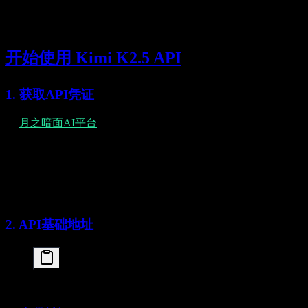
上下文缓存
重复上下文降低成本
开始使用 Kimi K2.5 API
1. 获取API凭证
在
月之暗面AI平台
注册获取API密钥：
在月之暗面开发者门户创建账户
导航到API密钥管理页面
生成新的API密钥
安全存储（建议使用环境变量）
2. API基础地址