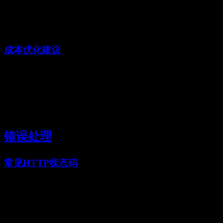
输出tokens
¥21.00
/ 1M tokens
成本优化建议
使用上下文缓存
：对于重复上下文，缓存可显著降低成
本
流式响应
：对于实时应用，流式改善用户体验
优化提示词
：清晰简洁的提示词减少token使用
批量请求
：可能时将多个项目批量处理
错误处理
常见HTTP状态码
状态码
含义
解决方案
200
成功
请求成功完成