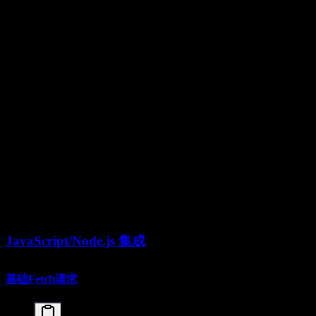
response = client.chat.completions.create(

    model="kimi-k2.5",

    messages=[

        {

            "role": "user",

            "content": [

                {"type": "text", "text": "分析
                {

                    "type": "image_url",

                    "image_url": {

                        "url": f"data:image/png;ba
                    }

                }

            ]

        }

    ]

)

JavaScript/Node.js 集成
基础Fetch请求