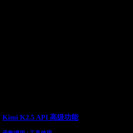
curl https://api.moonshot.cn/v1/chat/completions \

  -H "Content-Type: application/json" \

  -H "Authorization: Bearer YOUR_API_KEY" \

  -d '{

    "model": "kimi-k2.5",

    "messages": [

      {"role": "user", "content": "你好，Kimi！"}

    ]

  }'

# 带系统提示和参数

curl https://api.moonshot.cn/v1/chat/completions \

  -H "Content-Type: application/json" \

  -H "Authorization: Bearer YOUR_API_KEY" \

  -d '{

    "model": "kimi-k2.5",

    "messages": [

      {"role": "system", "content": "你是Python专家。
      {"role": "user", "content": "解释装饰器。"}

    ],

    "temperature": 0.3,

    "max_tokens": 1500

Kimi K2.5 API 高级功能