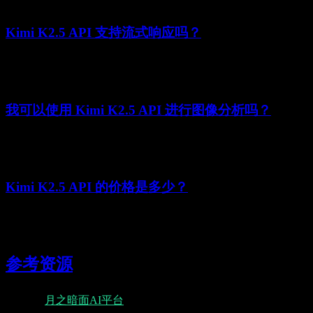
Kimi K2.5 API 支持流式响应吗？
是的，在请求中设置
即可在生成时接收token，
stream=True
实现实时响应。
我可以使用 Kimi K2.5 API 进行图像分析吗？
是的，Kimi K2.5 API 支持多模态输入，包括图像。在消息中
使用base64编码的图像。
Kimi K2.5 API 的价格是多少？
定价从缓存命中每百万tokens ¥0.70起，缓存未命中¥4.00，输
出tokens¥21.00。
参考资源
月之暗面AI平台