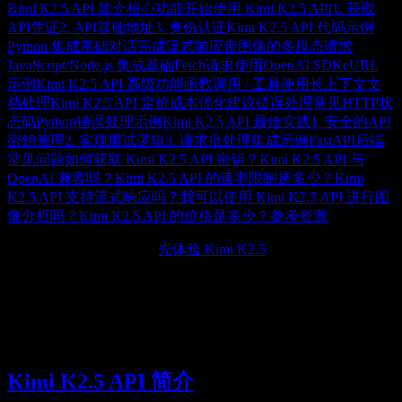
Kimi K2.5 API 简介
核心功能
开始使用 Kimi K2.5 API
1. 获取
API凭证
2. API基础地址
3. 身份认证
Kimi K2.5 API 代码示例
Python 集成
基础对话完成
流式响应
带图像的多模态请求
JavaScript/Node.js 集成
基础Fetch请求
使用OpenAI SDK
cURL
示例
Kimi K2.5 API 高级功能
函数调用 / 工具使用
长上下文文
档处理
Kimi K2.5 API 定价
成本优化建议
错误处理
常见HTTP状
态码
Python错误处理示例
Kimi K2.5 API 最佳实践
1. 安全的API
密钥管理
2. 实现重试逻辑
3. 请求批处理
集成示例
FastAPI后端
常见问题
如何获取 Kimi K2.5 API 密钥？
Kimi K2.5 API 与
OpenAI 兼容吗？
Kimi K2.5 API 的速率限制是多少？
Kimi
K2.5 API 支持流式响应吗？
我可以使用 Kimi K2.5 API 进行图
像分析吗？
Kimi K2.5 API 的价格是多少？
参考资源
刚开始了解 Kimi K2.5？
先体验 Kimi K2.5
。
Kimi K2.5 API
为开发者提供了程序化访问月之暗面
（Moonshot AI）旗舰模型的能力。本指南涵盖从身份认证到
高级集成模式的所有内容，帮助您使用 Kimi K2.5 构建强大的
AI应用。
Kimi K2.5 API 简介