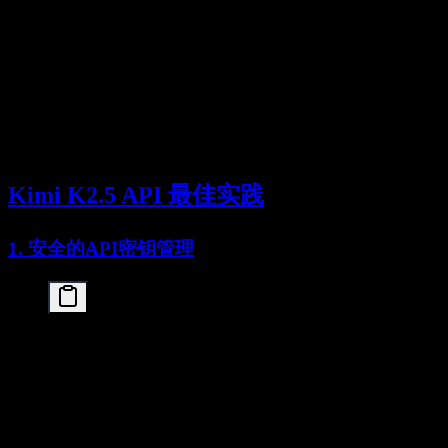
    response = client.chat.completions.create(

        model="kimi-k2.5",

        messages=[{"role": "user", "content": "你好
    )

except RateLimitError:

    print("超出速率限制。请等待后重试。")

except APIError as e:

    print(f"API错误: {e}")

except Exception as e:

Kimi K2.5 API 最佳实践
1. 安全的API密钥管理
import os

from dotenv import load_dotenv

load_dotenv()

api_key = os.getenv("KIMI_API_KEY")

client = openai.OpenAI(

    api_key=api_key,
