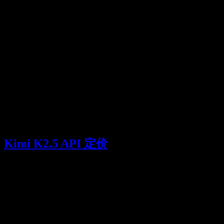
# 读取长文档

document = open("annual_report.txt", "r", encoding
response = client.chat.completions.create(

    model="kimi-k2.5",

    messages=[

        {

            "role": "user",

            "content": f"总结这份报告中的关键财务指标：\n\
        }

    ],

    max_tokens=2000

)

Kimi K2.5 API 定价
类型
价格
单位
上下文缓存命中
¥0.70
/ 1M tokens
上下文缓存未命中
¥4.00
/ 1M tokens