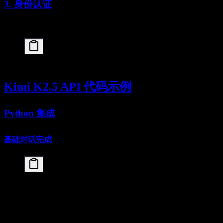
3. 身份认证
所有API请求都需要通过Bearer令牌认证：
Kimi K2.5 API 代码示例
Python 集成
基础对话完成
import openai

# 配置客户端

client = openai.OpenAI(

    api_key="your-kimi-api-key",

    base_url="https://api.moonshot.cn/v1"
