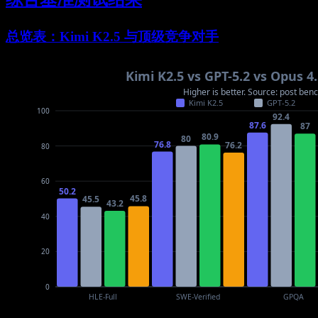
总览表：Kimi K2.5 与顶级竞争对手