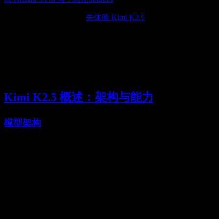
刚开始了解 Kimi K2.5？
先体验 Kimi K2.5
。
Kimi K2.5
是月之暗面（Moonshot AI）发布的
开源（open-we
练，并引入
Agent Swarm（最多 100 子智能体）
等能力。
本文以
Kimi K2.5 官方公开 benchmark 表
为唯一“数字口径”，对比 G
露
的条目，统一用 “—” 标记，避免混入不可核验数据。
Kimi K2.5 概述：架构与能力
模型架构
规格
详情
架构
混合专家（Mixture-of-Experts, MoE）
总参数量
1T