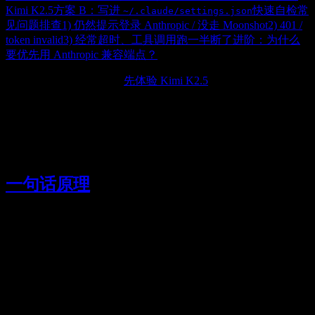
Kimi K2.5
方案 B：写进
快速自检
常
~/.claude/settings.json
见问题排查
1) 仍然提示登录 Anthropic / 没走 Moonshot
2) 401 /
token invalid
3) 经常超时、工具调用跑一半断了
进阶：为什么
要优先用 Anthropic 兼容端点？
刚开始了解 Kimi K2.5？
先体验 Kimi K2.5
。
目标：你继续用
（Claude Code CLI）的工
claude
作流（读项目、改文件、跑命令），但把模型请求
转到 Moonshot 的
Anthropic Messages API 兼容端
点
，从而使用
Kimi K2.5
。
一句话原理
Claude Code 默认对接 Anthropic 的
Messages API
，并支持通过
配置把请求指向自定义的 Anthropic 兼容服务
（
或环境变量）。
~/.claude/settings.json
Moonshot（Kimi）提供了
这条“与
/anthropic/v1/messages
Anthropic Messages API 一致”的接口，所以能直接接上。
（Moonshot 官方社区也明确给出了该端点：
。）
https://api.moonshot.cn/anthropic/v1/messages