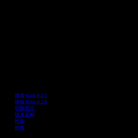
Claude Code “语言相同”）
Claude Code “天生讲的是 Messages API”，所以优先用
会更省事、更少适配坑。
.../anthropic/v1/messages
K
Lumen AI
面向 Kimi K2.5 模型的第三方界面，支持长上下文与多模态能
力。
Lumen AI 为 Kimi K2.5 模型提供第三方界面，与 Moonshot AI
无关。Kimi 为 Moonshot AI 的商标。
产品
体验 Kimi K2.5
体验 Kimi K2.6
功能亮点
技术架构
性能
价格