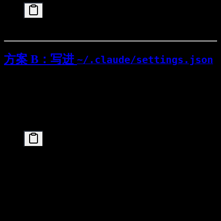
方案 B：写进
~/.claude/settings.json
Claude Code 官方文档说明：用户级配置文件在
，并支持
字段。
~/.claude/settings.json
env
你可以直接写成这样（把 Key 换成自己的）：
{

  "env": {

    "ANTHROPIC_BASE_URL": "https://api.moonshot.ai
    "ANTHROPIC_AUTH_TOKEN": "YOUR_MOONSHOT_API_KEY
    "ANTHROPIC_MODEL": "kimi-k2.5",

    "ANTHROPIC_SMALL_FAST_MODEL": "kimi-k2.5",

    "CLAUDE_CODE_DISABLE_NONESSENTIAL_TRAFFIC": "1
    "API_TIMEOUT_MS": "600000"

  }
