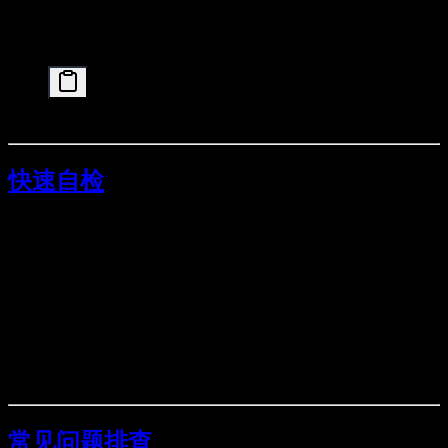
保存后重新打开终端，再运行：
快速自检
进 Claude Code 后，直接问它：
“请告诉我当前运行的模型名称（model id）是什么？”
“把
解释一下，并告诉我你连接
ANTHROPIC_BASE_URL
的是哪个域名（moonshot.ai 还是 moonshot.cn）？”
如果它能正常回答并持续工作，说明链路已通。
常见问题排查