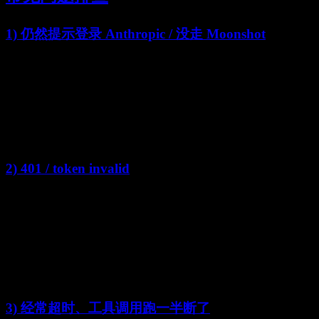
1) 仍然提示登录 Anthropic / 没走 Moonshot
原因通常是：Claude Code 没读到你的 env
。
建议按这个顺序排：
先用「方案 A」在当前 shell export（最直观）；
再写入
；
~/.claude/settings.json
重启终端再试。
2) 401 / token invalid
确保你用的是
Moonshot Open Platform 的 API Key
；
变量名建议用
；
ANTHROPIC_AUTH_TOKEN
base URL 要是
（不是
，更不是
.../anthropic
.../v1
其他 CLI 专用地址）。
3) 经常超时、工具调用跑一半断了