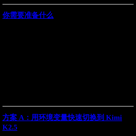
你需要准备什么
已安装 Claude Code CLI（终端里能跑
）。
claude
一个 Moonshot / Kimi 的 API Key（在 Moonshot Open
Platform 控制台创建）。
选好你用的域名（通常二选一）：
全球
：
https://api.moonshot.ai
中国
：
https://api.moonshot.cn
Claude Code 用的是
Anthropic 兼容
，所以我们会用
到：
https://api.moonshot.
这一类地址。
<ai|cn>/anthropic/v1/messages
方案 A：用环境变量快速切换到 Kimi
K2.5