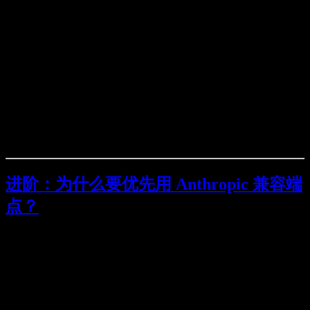
把
提高（如 600000 / 900000）。
API_TIMEOUT_MS
开启
。
CLAUDE_CODE_DISABLE_NONESSENTIAL_TRAFFIC=1
避免让 Claude Code 扫描超大目录（
、
node_modules/
构建产物等），并用 Claude Code 的权限/deny 规则屏
蔽无关路径。
进阶：为什么要优先用 Anthropic 兼容端
点？
Moonshot 同时提供两套兼容接口：
（OpenAI 兼容）
.../v1/chat/completions
（Anthropic 兼容，和
.../anthropic/v1/messages