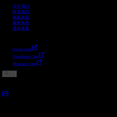
关于我们
联系我们
隐私政策
服务条款
退款政策
Friends
Qwen Chat
DeepSeek Chat
Minimax Chat
中文
© 2026 Lumen AI. All rights reserved.