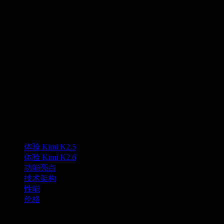
可以，改良版 MIT 许可证允许微调。您需要充足的多 GPU 计
算资源和分布式训练经验。
K
Lumen AI
面向 Kimi K2.5 模型的第三方界面，支持长上下文与多模态能
力。
Lumen AI 为 Kimi K2.5 模型提供第三方界面，与 Moonshot AI
无关。Kimi 为 Moonshot AI 的商标。
产品
体验 Kimi K2.5
体验 Kimi K2.6
功能亮点
技术架构
性能
价格
公司